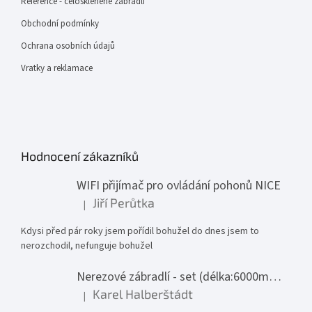
Reference - celoskleněné zábradlí
Obchodní podmínky
Ochrana osobních údajů
Vratky a reklamace
Hodnocení zákazníků
WIFI přijímač pro ovládání pohonů NICE
Jiří Perůtka
|
Hodnocení produktu je 1 z 5 hvězdiček.
Kdysi před pár roky jsem pořídil bohužel do dnes jsem to
nerozchodil, nefunguje bohužel
Nerezové zábradlí - set (délka:6000mm x výška:1000mm)
Karel Halberštádt
|
Hodnocení produktu je 5 z 5 hvězdiček.