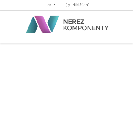
Přejít
Přihlášení
CZK
na
obsah