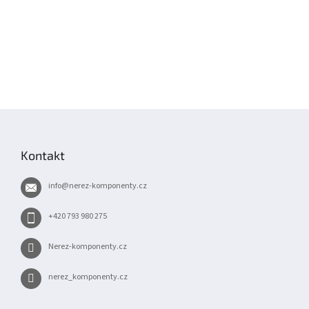
Z
á
p
Kontakt
a
t
info
@
nerez-komponenty.cz
í
+420 793 980 275
Nerez-komponenty.cz
nerez_komponenty.cz