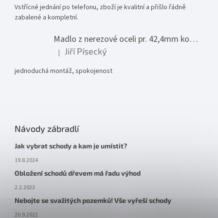
Vstřícné jednání po telefonu, zboží je kvalitní a přišlo řádně
zabalené a kompletní.
Madlo z nerezové oceli pr. 42,4mm komplet - model 0116 - 3000mm
Jiří Písecký
|
Hodnocení produktu je 5 z 5 hvězdiček.
jednoduchá montáž, spokojenost
Návody zábradlí
Jak vybrat schody a kam je umístit?
19.8.2024
Obložení schodů dřevem má řadu výhod
2.2.2023
Nebojte se svažitých pozemků! Vše vyřeší schody
20.9.2022