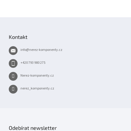
Z
á
p
Kontakt
a
t
info
@
nerez-komponenty.cz
í
+420 793 980 275
Nerez-komponenty.cz
nerez_komponenty.cz
Odebírat newsletter