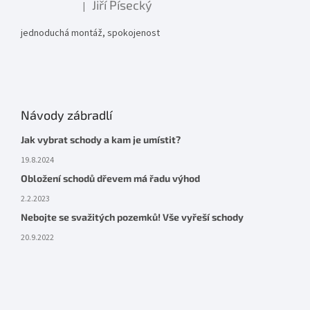
Jiří Písecký
|
Hodnocení produktu je 5 z 5 hvězdiček.
jednoduchá montáž, spokojenost
Návody zábradlí
Jak vybrat schody a kam je umístit?
19.8.2024
Obložení schodů dřevem má řadu výhod
2.2.2023
Nebojte se svažitých pozemků! Vše vyřeší schody
20.9.2022