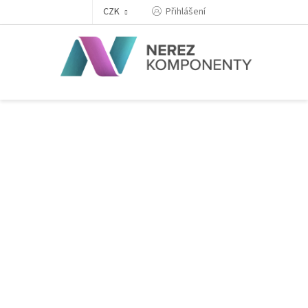
Přejít
Přihlášení
CZK
na
obsah