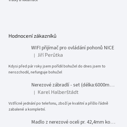
Hodnocení zákazníků
WIFI přijímač pro ovládání pohonů NICE
Jiří Perůtka
|
Hodnocení produktu je 1 z 5 hvězdiček.
Kdysi před pár roky jsem pořídil bohužel do dnes jsem to
nerozchodil, nefunguje bohužel
Nerezové zábradlí - set (délka:6000mm x výška:1000mm)
Karel Halberštádt
|
Hodnocení produktu je 5 z 5 hvězdiček.
Vstřícné jednání po telefonu, zboží je kvalitní a přišlo řádně
zabalené a kompletní.
Madlo z nerezové oceli pr. 42,4mm komplet - model 0116 - 3000mm