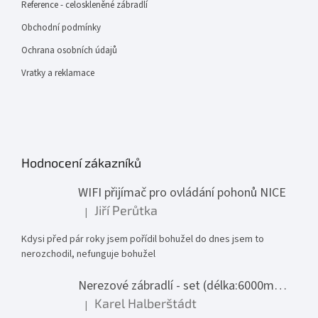
Reference - celoskleněné zábradlí
Obchodní podmínky
Ochrana osobních údajů
Vratky a reklamace
Hodnocení zákazníků
WIFI přijímač pro ovládání pohonů NICE
Jiří Perůtka
|
Hodnocení produktu je 1 z 5 hvězdiček.
Kdysi před pár roky jsem pořídil bohužel do dnes jsem to
nerozchodil, nefunguje bohužel
Nerezové zábradlí - set (délka:6000mm x výška:1000mm)
Karel Halberštádt
|
Hodnocení produktu je 5 z 5 hvězdiček.