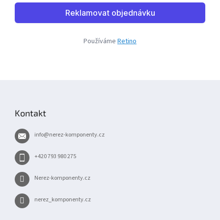
Používáme
Retino
Z
á
p
Kontakt
a
t
info
@
nerez-komponenty.cz
í
+420 793 980 275
Nerez-komponenty.cz
nerez_komponenty.cz