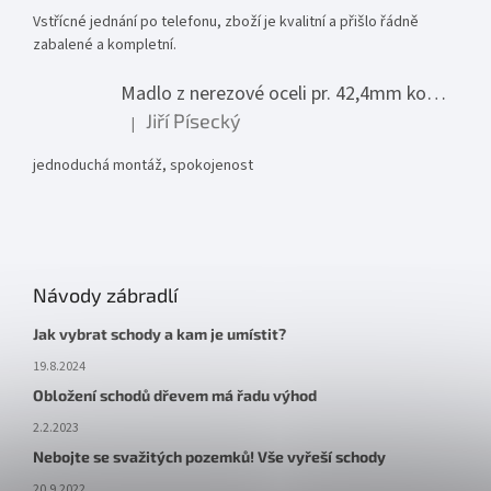
Vstřícné jednání po telefonu, zboží je kvalitní a přišlo řádně
zabalené a kompletní.
Madlo z nerezové oceli pr. 42,4mm komplet - model 0116 - 3000mm
Jiří Písecký
|
Hodnocení produktu je 5 z 5 hvězdiček.
jednoduchá montáž, spokojenost
Návody zábradlí
Jak vybrat schody a kam je umístit?
19.8.2024
Obložení schodů dřevem má řadu výhod
2.2.2023
Nebojte se svažitých pozemků! Vše vyřeší schody
20.9.2022