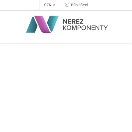
Přejít
Přihlášení
CZK
na
obsah