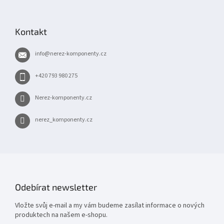
Z
á
p
Kontakt
a
t
info
@
nerez-komponenty.cz
í
+420 793 980 275
Nerez-komponenty.cz
nerez_komponenty.cz
Odebírat newsletter
Vložte svůj e-mail a my vám budeme zasílat informace o nových
produktech na našem e-shopu.