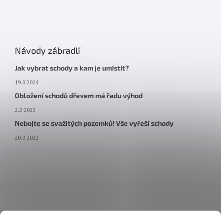
Návody zábradlí
Jak vybrat schody a kam je umístit?
19.8.2024
Obložení schodů dřevem má řadu výhod
2.2.2023
Nebojte se svažitých pozemků! Vše vyřeší schody
20.9.2022