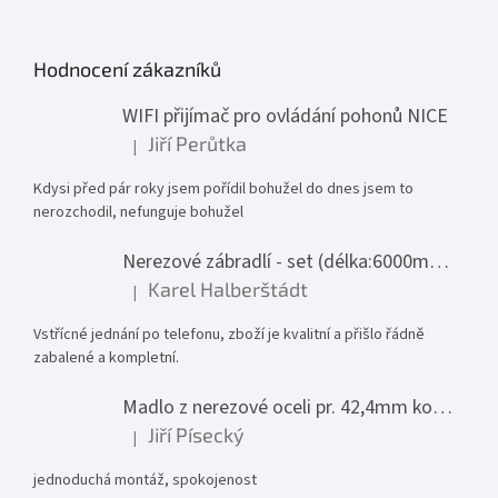
Hodnocení zákazníků
WIFI přijímač pro ovládání pohonů NICE
Jiří Perůtka
|
Hodnocení produktu je 1 z 5 hvězdiček.
Kdysi před pár roky jsem pořídil bohužel do dnes jsem to
nerozchodil, nefunguje bohužel
Nerezové zábradlí - set (délka:6000mm x výška:1000mm)
Karel Halberštádt
|
Hodnocení produktu je 5 z 5 hvězdiček.
Vstřícné jednání po telefonu, zboží je kvalitní a přišlo řádně
zabalené a kompletní.
Madlo z nerezové oceli pr. 42,4mm komplet - model 0116 - 3000mm
Jiří Písecký
|
Hodnocení produktu je 5 z 5 hvězdiček.
jednoduchá montáž, spokojenost