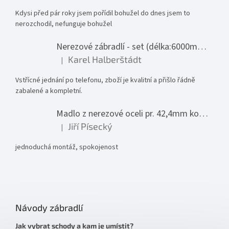
Kdysi před pár roky jsem pořídil bohužel do dnes jsem to
nerozchodil, nefunguje bohužel
Nerezové zábradlí - set (délka:6000mm x výška:1000mm)
Karel Halberštádt
|
Hodnocení produktu je 5 z 5 hvězdiček.
Vstřícné jednání po telefonu, zboží je kvalitní a přišlo řádně
zabalené a kompletní.
Madlo z nerezové oceli pr. 42,4mm komplet - model 0116 - 3000mm
Jiří Písecký
|
Hodnocení produktu je 5 z 5 hvězdiček.
jednoduchá montáž, spokojenost
Návody zábradlí
Jak vybrat schody a kam je umístit?