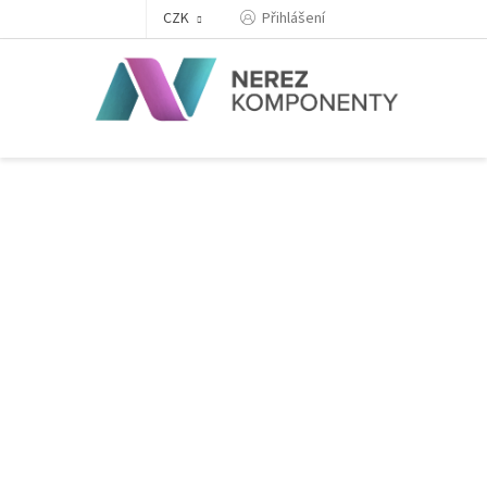
Přejít
Přihlášení
CZK
na
obsah