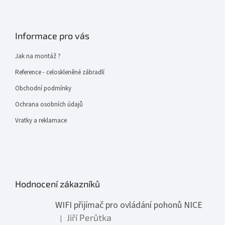
Informace pro vás
Jak na montáž ?
Reference - celoskleněné zábradlí
Obchodní podmínky
Ochrana osobních údajů
Vratky a reklamace
Hodnocení zákazníků
WIFI přijímač pro ovládání pohonů NICE
Jiří Perůtka
|
Hodnocení produktu je 1 z 5 hvězdiček.