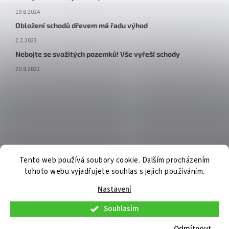
19.8.2024
Obložení schodů dřevem má řadu výhod
2.2.2023
Nebojte se svažitých pozemků! Vše vyřeší schody
20.9.2022
Tento web používá soubory cookie. Dalším procházením
tohoto webu vyjadřujete souhlas s jejich používáním.
Nastavení
Souhlasím
V pátek 7. 8. 2026 budou osobní konzultace a telefonická podpora
dostupné pouze do 9:00. Osobní odběr již připravených objednávek
Odmítnout
bude možný standardně. Děkujeme za pochopení.