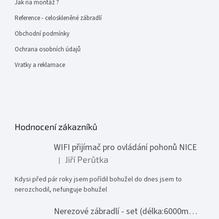
Jak na montáž ?
Reference - celoskleněné zábradlí
Obchodní podmínky
Ochrana osobních údajů
Vratky a reklamace
Hodnocení zákazníků
WIFI přijímač pro ovládání pohonů NICE
Jiří Perůtka
|
Hodnocení produktu je 1 z 5 hvězdiček.
Kdysi před pár roky jsem pořídil bohužel do dnes jsem to
nerozchodil, nefunguje bohužel
Nerezové zábradlí - set (délka:6000mm x výška:1000mm)