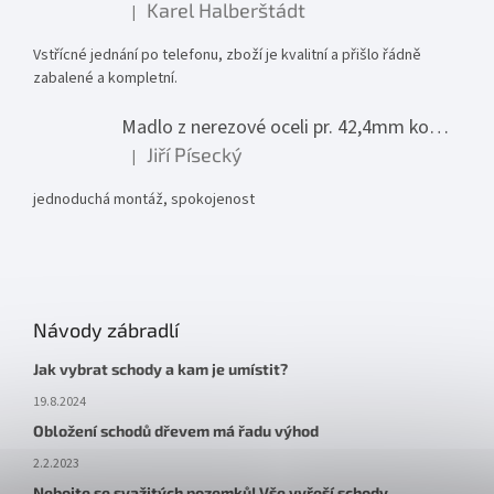
Karel Halberštádt
|
Hodnocení produktu je 5 z 5 hvězdiček.
Vstřícné jednání po telefonu, zboží je kvalitní a přišlo řádně
zabalené a kompletní.
Madlo z nerezové oceli pr. 42,4mm komplet - model 0116 - 3000mm
Jiří Písecký
|
Hodnocení produktu je 5 z 5 hvězdiček.
jednoduchá montáž, spokojenost
Návody zábradlí
Jak vybrat schody a kam je umístit?
19.8.2024
Obložení schodů dřevem má řadu výhod
2.2.2023
Nebojte se svažitých pozemků! Vše vyřeší schody