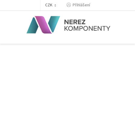
Přejít
Přihlášení
CZK
na
obsah