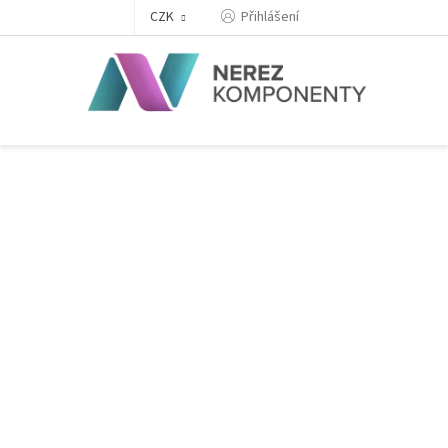
Přejít
Přihlášení
CZK
na
obsah