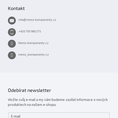
p
Kontakt
a
t
info
@
nerez-komponenty.cz
í
+420 793 980 275
Nerez-komponenty.cz
nerez_komponenty.cz
Odebírat newsletter
Vložte svůj e-mail a my vám budeme zasílat informace o nových
produktech na našem e-shopu.
E-mail