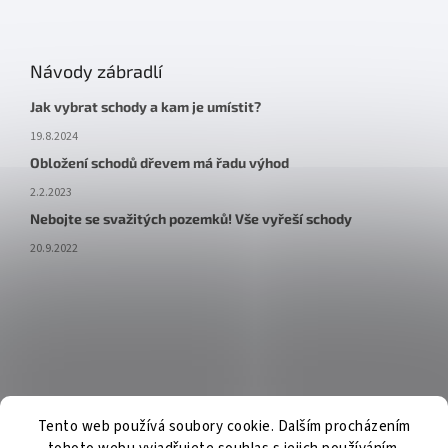
Návody zábradlí
Jak vybrat schody a kam je umístit?
19.8.2024
Obložení schodů dřevem má řadu výhod
2.2.2023
Nebojte se svažitých pozemků! Vše vyřeší schody
20.9.2022
Tento web používá soubory cookie. Dalším procházením