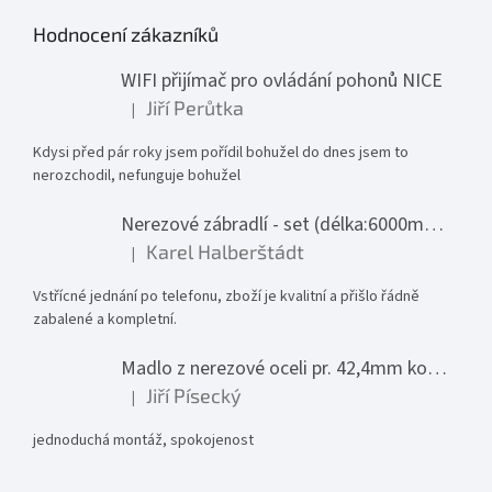
Hodnocení zákazníků
WIFI přijímač pro ovládání pohonů NICE
Jiří Perůtka
|
Hodnocení produktu je 1 z 5 hvězdiček.
Kdysi před pár roky jsem pořídil bohužel do dnes jsem to
nerozchodil, nefunguje bohužel
Nerezové zábradlí - set (délka:6000mm x výška:1000mm)
Karel Halberštádt
|
Hodnocení produktu je 5 z 5 hvězdiček.
Vstřícné jednání po telefonu, zboží je kvalitní a přišlo řádně
zabalené a kompletní.
Madlo z nerezové oceli pr. 42,4mm komplet - model 0116 - 3000mm
Jiří Písecký
|
Hodnocení produktu je 5 z 5 hvězdiček.
jednoduchá montáž, spokojenost