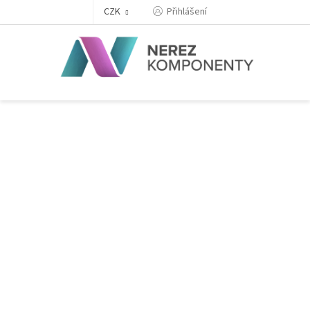
Přejít
Přihlášení
CZK
na
obsah