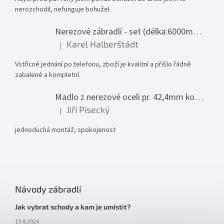
nerozchodil, nefunguje bohužel
Nerezové zábradlí - set (délka:6000mm x výška:1000mm)
Karel Halberštádt
|
Hodnocení produktu je 5 z 5 hvězdiček.
Vstřícné jednání po telefonu, zboží je kvalitní a přišlo řádně
zabalené a kompletní.
Madlo z nerezové oceli pr. 42,4mm komplet - model 0116 - 3000mm
Jiří Písecký
|
Hodnocení produktu je 5 z 5 hvězdiček.
jednoduchá montáž, spokojenost
Návody zábradlí
Jak vybrat schody a kam je umístit?
19.8.2024