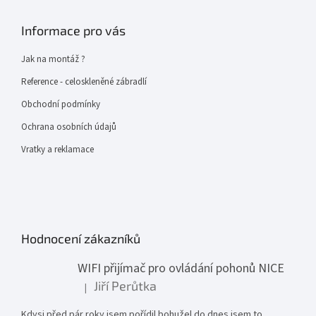
Informace pro vás
Jak na montáž ?
Reference - celoskleněné zábradlí
Obchodní podmínky
Ochrana osobních údajů
Vratky a reklamace
Hodnocení zákazníků
WIFI přijímač pro ovládání pohonů NICE
Jiří Perůtka
|
Hodnocení produktu je 1 z 5 hvězdiček.
Kdysi před pár roky jsem pořídil bohužel do dnes jsem to