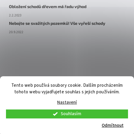
Obložení schodů dřevem má řadu výhod
2.2.2023
Nebojte se svažitých pozemků! Vše vyřeší schody
20.9.2022
Tento web používá soubory cookie. Dalším procházením
tohoto webu vyjadřujete souhlas s jejich používáním.
Nastavení
Souhlasím
V pátek 7. 8. 2026 budou osobní konzultace a telefonická podpora
dostupné pouze do 9:00. Osobní odběr již připravených objednávek
Odmítnout
bude možný standardně. Děkujeme za pochopení.