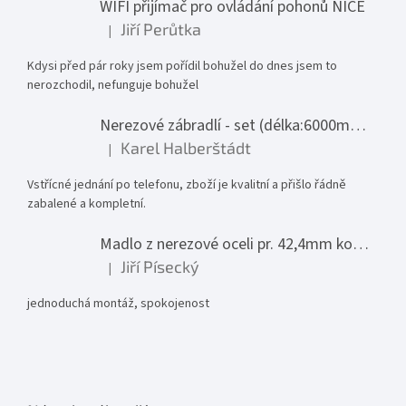
WIFI přijímač pro ovládání pohonů NICE
Jiří Perůtka
|
Hodnocení produktu je 1 z 5 hvězdiček.
Kdysi před pár roky jsem pořídil bohužel do dnes jsem to
nerozchodil, nefunguje bohužel
Nerezové zábradlí - set (délka:6000mm x výška:1000mm)
Karel Halberštádt
|
Hodnocení produktu je 5 z 5 hvězdiček.
Vstřícné jednání po telefonu, zboží je kvalitní a přišlo řádně
zabalené a kompletní.
Madlo z nerezové oceli pr. 42,4mm komplet - model 0116 - 3000mm
Jiří Písecký
|
Hodnocení produktu je 5 z 5 hvězdiček.
jednoduchá montáž, spokojenost