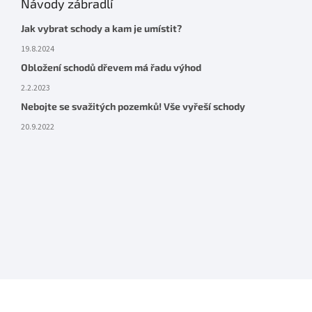
Návody zábradlí
Jak vybrat schody a kam je umístit?
19.8.2024
Obložení schodů dřevem má řadu výhod
2.2.2023
Nebojte se svažitých pozemků! Vše vyřeší schody
20.9.2022