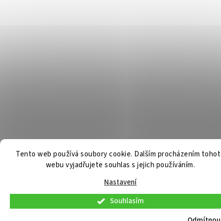
Tento web používá soubory cookie. Dalším procházením toho
webu vyjadřujete souhlas s jejich používáním.
Nastavení
Souhlasím
V pátek 7. 8. 2026 budou osobní konzultace a telefonická podpora dostupné
pouze do 9:30. Osobní odběr již připravených objednávek bude možný
Odmítnou
standardně. Děkujeme za pochopení.