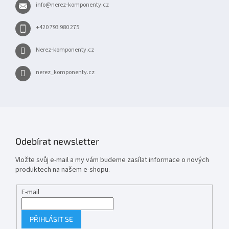
info
@
nerez-komponenty.cz
í
+420 793 980 275
Nerez-komponenty.cz
nerez_komponenty.cz
Odebírat newsletter
Vložte svůj e-mail a my vám budeme zasílat informace o nových
produktech na našem e-shopu.
E-mail
PŘIHLÁSIT SE