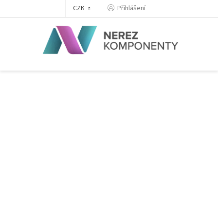
Přejít
Přihlášení
CZK
na
obsah