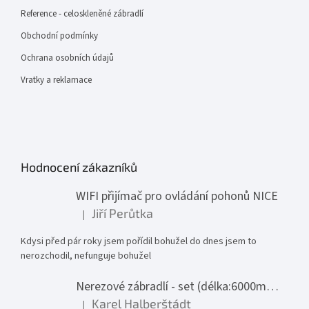
Reference - celoskleněné zábradlí
Obchodní podmínky
Ochrana osobních údajů
Vratky a reklamace
Hodnocení zákazníků
WIFI přijímač pro ovládání pohonů NICE
Jiří Perůtka
|
Hodnocení produktu je 1 z 5 hvězdiček.
Kdysi před pár roky jsem pořídil bohužel do dnes jsem to
nerozchodil, nefunguje bohužel
Nerezové zábradlí - set (délka:6000mm x výška:1000mm)
Karel Halberštádt
|