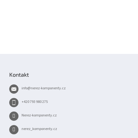
Z
á
p
Kontakt
a
t
info
@
nerez-komponenty.cz
í
+420 793 980 275
Nerez-komponenty.cz
nerez_komponenty.cz