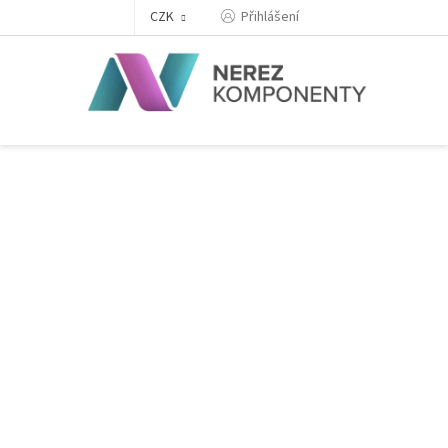
Přejít
Přihlášení
CZK
na
obsah