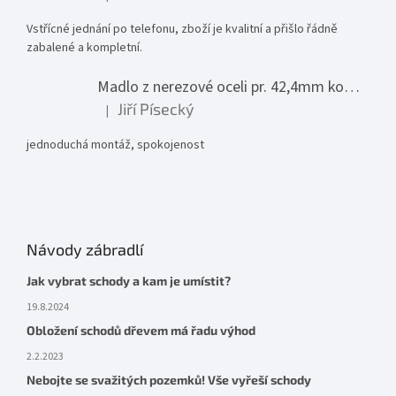
Hodnocení produktu je 5 z 5 hvězdiček.
Vstřícné jednání po telefonu, zboží je kvalitní a přišlo řádně
zabalené a kompletní.
Madlo z nerezové oceli pr. 42,4mm komplet - model 0116 - 3000mm
Jiří Písecký
|
Hodnocení produktu je 5 z 5 hvězdiček.
jednoduchá montáž, spokojenost
Návody zábradlí
Jak vybrat schody a kam je umístit?
19.8.2024
Obložení schodů dřevem má řadu výhod
2.2.2023
Nebojte se svažitých pozemků! Vše vyřeší schody