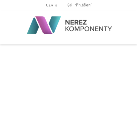
Přejít
Přihlášení
CZK
na
obsah