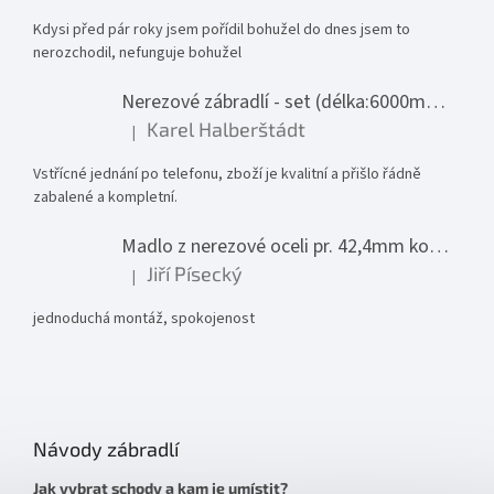
Kdysi před pár roky jsem pořídil bohužel do dnes jsem to
nerozchodil, nefunguje bohužel
Nerezové zábradlí - set (délka:6000mm x výška:1000mm)
Karel Halberštádt
|
Hodnocení produktu je 5 z 5 hvězdiček.
Vstřícné jednání po telefonu, zboží je kvalitní a přišlo řádně
zabalené a kompletní.
Madlo z nerezové oceli pr. 42,4mm komplet - model 0116 - 3000mm
Jiří Písecký
|
Hodnocení produktu je 5 z 5 hvězdiček.
jednoduchá montáž, spokojenost
Návody zábradlí
Jak vybrat schody a kam je umístit?