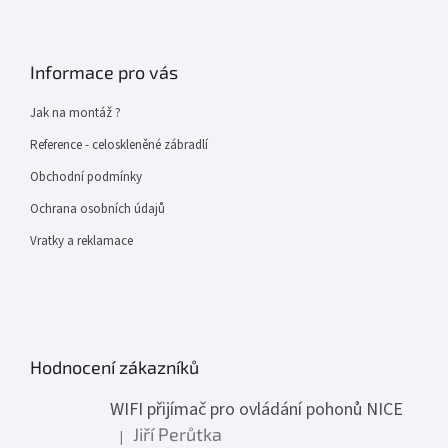
Informace pro vás
Jak na montáž ?
Reference - celoskleněné zábradlí
Obchodní podmínky
Ochrana osobních údajů
Vratky a reklamace
Hodnocení zákazníků
WIFI přijímač pro ovládání pohonů NICE
Jiří Perůtka
|
Hodnocení produktu je 1 z 5 hvězdiček.