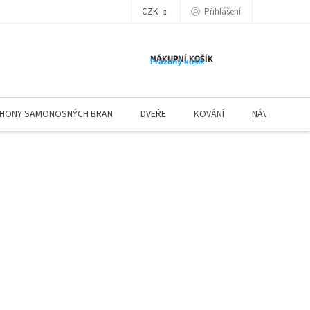
Přihlášení
CZK
NÁKUPNÍ KOŠÍK
Prázdný košík
HONY SAMONOSNÝCH BRAN
DVEŘE
KOVÁNÍ
NÁVODY ZÁBR