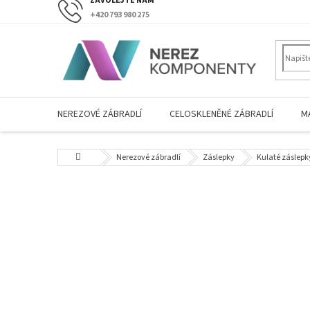
Přejít
+420 793 980 275
na
obsah
NEREZOVÉ ZÁBRADLÍ
CELOSKLENĚNÉ ZÁBRADLÍ
M
Domů
Nerezové zábradlí
Záslepky
Kulaté záslep