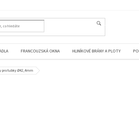
HLEDAT
ADLA
FRANCOUZSKÁ OKNA
HLINÍKOVÉ BRÁNY A PLOTY
PO
ky pro tubky Ø42,4mm