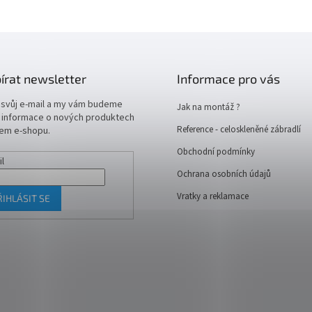
írat newsletter
Informace pro vás
 svůj e-mail a my vám budeme
Jak na montáž ?
t informace o nových produktech
Reference - celoskleněné zábradlí
em e-shopu.
Obchodní podmínky
il
Ochrana osobních údajů
Vratky a reklamace
ŘIHLÁSIT SE