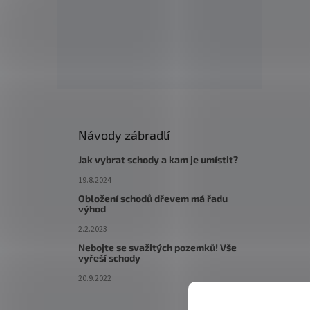
Návody zábradlí
Jak vybrat schody a kam je umístit?
19.8.2024
Obložení schodů dřevem má řadu
výhod
2.2.2023
Nebojte se svažitých pozemků! Vše
vyřeší schody
20.9.2022