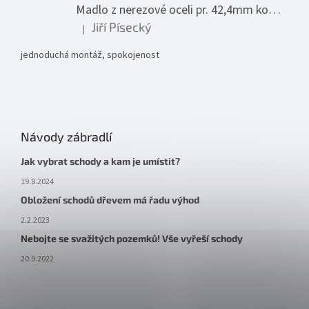
Madlo z nerezové oceli pr. 42,4mm komplet - model 0116 - 3000mm
Jiří Písecký
|
Hodnocení produktu je 5 z 5 hvězdiček.
jednoduchá montáž, spokojenost
Návody zábradlí
Jak vybrat schody a kam je umístit?
19.8.2024
Obložení schodů dřevem má řadu výhod
2.2.2023
Nebojte se svažitých pozemků! Vše vyřeší schody
20.9.2022