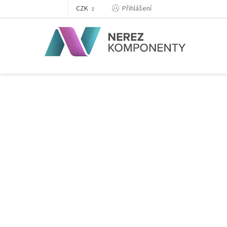
Přejít
Přihlášení
CZK
na
obsah