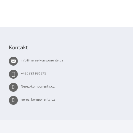
Z
á
p
Kontakt
a
t
info
@
nerez-komponenty.cz
í
+420 793 980 275
Nerez-komponenty.cz
nerez_komponenty.cz