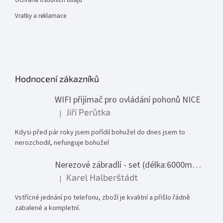
Ochrana osobních údajů
Vratky a reklamace
Hodnocení zákazníků
WIFI přijímač pro ovládání pohonů NICE
Jiří Perůtka
|
Hodnocení produktu je 1 z 5 hvězdiček.
Kdysi před pár roky jsem pořídil bohužel do dnes jsem to
nerozchodil, nefunguje bohužel
Nerezové zábradlí - set (délka:6000mm x výška:1000mm)
Karel Halberštádt
|
Hodnocení produktu je 5 z 5 hvězdiček.
Vstřícné jednání po telefonu, zboží je kvalitní a přišlo řádně
zabalené a kompletní.