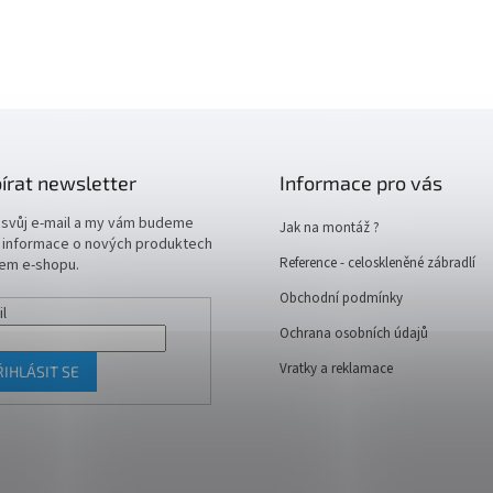
írat newsletter
Informace pro vás
 svůj e-mail a my vám budeme
Jak na montáž ?
t informace o nových produktech
Reference - celoskleněné zábradlí
em e-shopu.
Obchodní podmínky
il
Ochrana osobních údajů
Vratky a reklamace
ŘIHLÁSIT SE