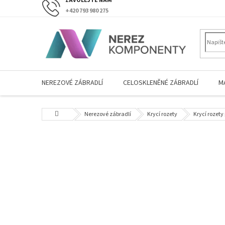
Přejít
+420 793 980 275
na
obsah
NEREZOVÉ ZÁBRADLÍ
CELOSKLENĚNÉ ZÁBRADLÍ
M
Domů
Nerezové zábradlí
Krycí rozety
Krycí rozety