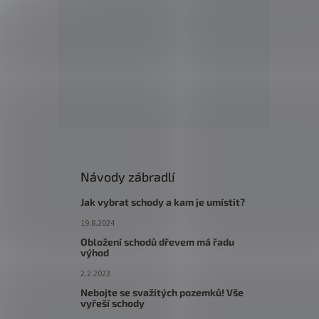
Návody zábradlí
Jak vybrat schody a kam je umístit?
19.8.2024
Obložení schodů dřevem má řadu
výhod
2.2.2023
Nebojte se svažitých pozemků! Vše
vyřeší schody