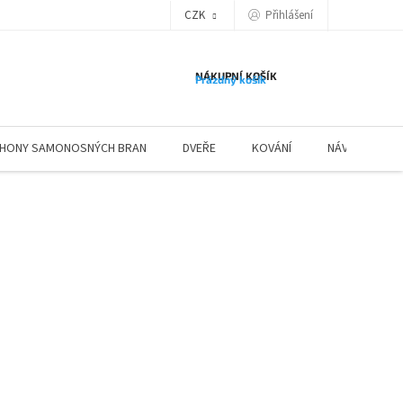
Přihlášení
CZK
NÁKUPNÍ KOŠÍK
Prázdný košík
HONY SAMONOSNÝCH BRAN
DVEŘE
KOVÁNÍ
NÁVODY ZÁBR