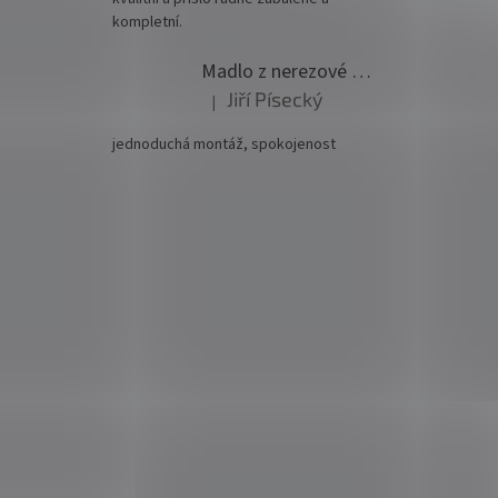
kompletní.
Madlo z nerezové oceli pr. 42,4mm komplet - model 0116 - 3000mm
Jiří Písecký
|
Hodnocení produktu je 5 z 5 hvězdiček.
jednoduchá montáž, spokojenost