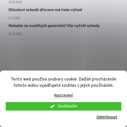
19.8.2024
Obložení schodů dřevem má řadu výhod
2.2.2023
Nebojte se svažitých pozemků! Vše vyřeší schody
20.9.2022
Tento web používá soubory cookie. Dalším procházením
tohoto webu vyjadřujete souhlas s jejich používáním.
Nastavení
Souhlasím
V pátek 7. 8. 2026 budou osobní konzultace a telefonická podpora
dostupné pouze do 9:00. Osobní odběr již připravených objednávek
Odmítnout
bude možný standardně. Děkujeme za pochopení.