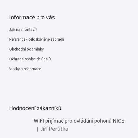
Informace pro vás
Jak na montáž ?
Reference - celoskleněné zábradlí
Obchodní podmínky
Ochrana osobních údajů
Vratky a reklamace
Hodnocení zákazníků
WIFI přijímač pro ovládání pohonů NICE
Jiří Perůtka
|
Hodnocení produktu je 1 z 5 hvězdiček.