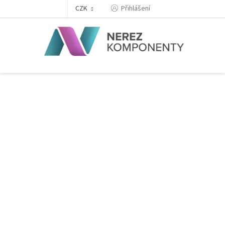
Přejít
Přihlášení
CZK
na
obsah