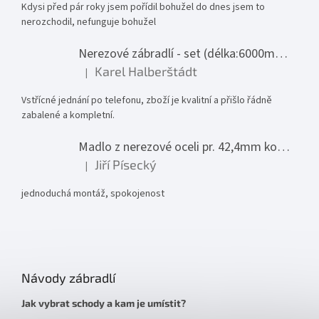
Kdysi před pár roky jsem pořídil bohužel do dnes jsem to
nerozchodil, nefunguje bohužel
Nerezové zábradlí - set (délka:6000mm x výška:1000mm)
Karel Halberštádt
|
Hodnocení produktu je 5 z 5 hvězdiček.
Vstřícné jednání po telefonu, zboží je kvalitní a přišlo řádně
zabalené a kompletní.
Madlo z nerezové oceli pr. 42,4mm komplet - model 0116 - 3000mm
Jiří Písecký
|
Hodnocení produktu je 5 z 5 hvězdiček.
jednoduchá montáž, spokojenost
Návody zábradlí
Jak vybrat schody a kam je umístit?