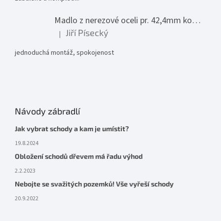
Madlo z nerezové oceli pr. 42,4mm komplet - model 0116 - 3000mm
Jiří Písecký
|
Hodnocení produktu je 5 z 5 hvězdiček.
jednoduchá montáž, spokojenost
Návody zábradlí
Jak vybrat schody a kam je umístit?
19.8.2024
Obložení schodů dřevem má řadu výhod
2.2.2023
Nebojte se svažitých pozemků! Vše vyřeší schody
20.9.2022