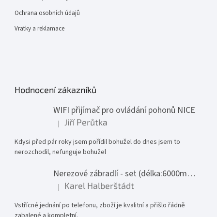
Ochrana osobních údajů
Vratky a reklamace
Hodnocení zákazníků
WIFI přijímač pro ovládání pohonů NICE
Jiří Perůtka
|
Hodnocení produktu je 1 z 5 hvězdiček.
Kdysi před pár roky jsem pořídil bohužel do dnes jsem to
nerozchodil, nefunguje bohužel
Nerezové zábradlí - set (délka:6000mm x výška:1000mm)
Karel Halberštádt
|
Hodnocení produktu je 5 z 5 hvězdiček.
Vstřícné jednání po telefonu, zboží je kvalitní a přišlo řádně
zabalené a kompletní.