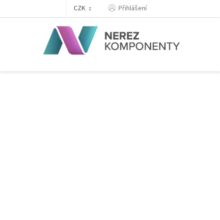
Přejít
Přihlášení
CZK
na
obsah