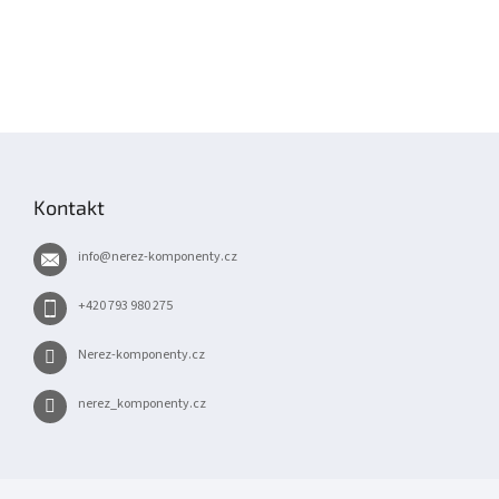
Z
á
p
Kontakt
a
t
info
@
nerez-komponenty.cz
í
+420 793 980 275
Nerez-komponenty.cz
nerez_komponenty.cz