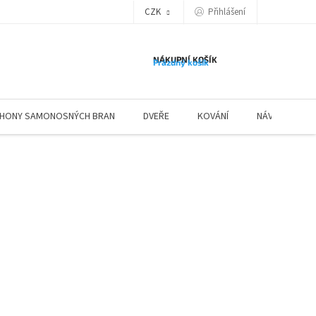
Přihlášení
CZK
NÁKUPNÍ KOŠÍK
Prázdný košík
HONY SAMONOSNÝCH BRAN
DVEŘE
KOVÁNÍ
NÁVODY ZÁBR