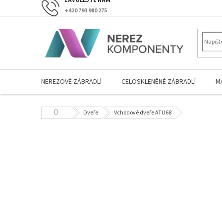
Přejít
+420 793 980 275
na
obsah
NEREZOVÉ ZÁBRADLÍ
CELOSKLENĚNÉ ZÁBRADLÍ
M
Domů
Dveře
Vchodové dveře ATU68