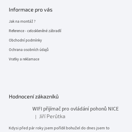
Informace pro vás
Jak na montáž ?
Reference - celoskleněné zábradlí
Obchodní podmínky
Ochrana osobních údajů
Vratky a reklamace
Hodnocení zákazníků
WIFI přijímač pro ovládání pohonů NICE
Jiří Perůtka
|
Hodnocení produktu je 1 z 5 hvězdiček.
Kdysi před pár roky jsem pořídil bohužel do dnes jsem to