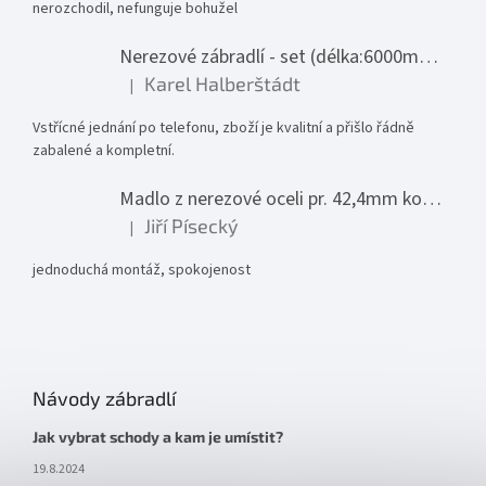
nerozchodil, nefunguje bohužel
Nerezové zábradlí - set (délka:6000mm x výška:1000mm)
Karel Halberštádt
|
Hodnocení produktu je 5 z 5 hvězdiček.
Vstřícné jednání po telefonu, zboží je kvalitní a přišlo řádně
zabalené a kompletní.
Madlo z nerezové oceli pr. 42,4mm komplet - model 0116 - 3000mm
Jiří Písecký
|
Hodnocení produktu je 5 z 5 hvězdiček.
jednoduchá montáž, spokojenost
Návody zábradlí
Jak vybrat schody a kam je umístit?
19.8.2024