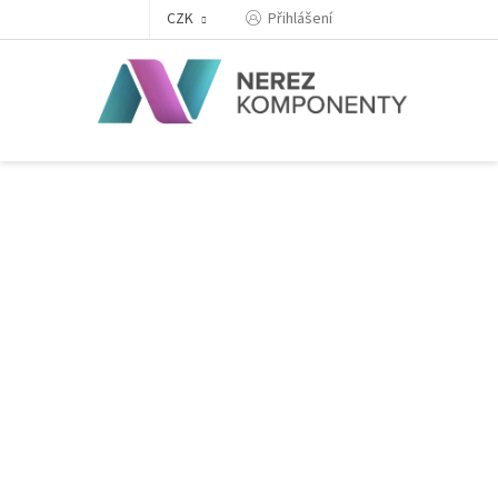
Přejít
Přihlášení
CZK
na
obsah