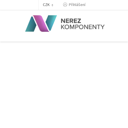
Přejít
Přihlášení
CZK
na
obsah