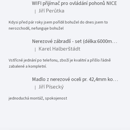
WIFI přijímač pro ovládání pohonů NICE
Jiří Perůtka
|
Hodnocení produktu je 1 z 5 hvězdiček.
Kdysi před pár roky jsem pořídil bohužel do dnes jsem to
nerozchodil, nefunguje bohužel
Nerezové zábradlí - set (délka:6000mm x výška:1000mm)
Karel Halberštádt
|
Hodnocení produktu je 5 z 5 hvězdiček.
Vstřícné jednání po telefonu, zboží je kvalitní a přišlo řádně
zabalené a kompletní.
Madlo z nerezové oceli pr. 42,4mm komplet - model 0116 - 3000mm
Jiří Písecký
|
Hodnocení produktu je 5 z 5 hvězdiček.
jednoduchá montáž, spokojenost