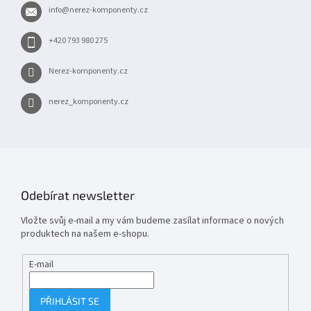
t
info
@
nerez-komponenty.cz
í
+420 793 980 275
Nerez-komponenty.cz
nerez_komponenty.cz
Odebírat newsletter
Vložte svůj e-mail a my vám budeme zasílat informace o nových
produktech na našem e-shopu.
E-mail
PŘIHLÁSIT SE