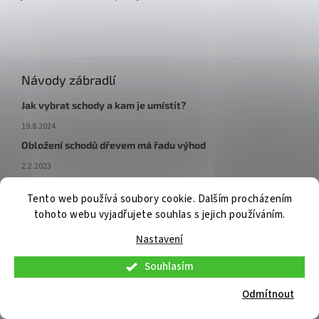
Návody zábradlí
Jak vybrat schody a kam je umístit?
19.8.2024
Obložení schodů dřevem má řadu výhod
2.2.2023
Nebojte se svažitých pozemků! Vše vyřeší schody
Tento web používá soubory cookie. Dalším procházením
20.9.2022
tohoto webu vyjadřujete souhlas s jejich používáním.
Nastavení
Souhlasím
V pátek 7. 8. 2026 budou osobní konzultace a telefonická podpora
dostupné pouze do 9:00. Osobní odběr již připravených objednávek
Odmítnout
bude možný standardně. Děkujeme za pochopení.