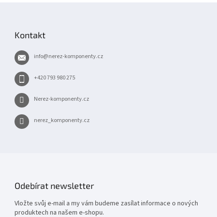
Z
á
p
Kontakt
a
t
info
@
nerez-komponenty.cz
í
+420 793 980 275
Nerez-komponenty.cz
nerez_komponenty.cz
Odebírat newsletter
Vložte svůj e-mail a my vám budeme zasílat informace o nových
produktech na našem e-shopu.