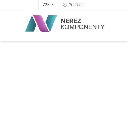
Přejít
Přihlášení
CZK
na
obsah