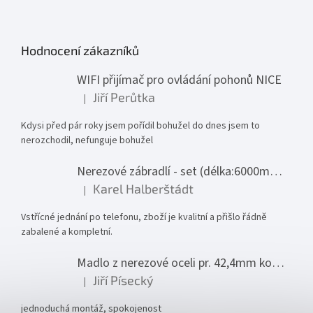
Hodnocení zákazníků
WIFI přijímač pro ovládání pohonů NICE
Jiří Perůtka
|
Hodnocení produktu je 1 z 5 hvězdiček.
Kdysi před pár roky jsem pořídil bohužel do dnes jsem to
nerozchodil, nefunguje bohužel
Nerezové zábradlí - set (délka:6000mm x výška:1000mm)
Karel Halberštádt
|
Hodnocení produktu je 5 z 5 hvězdiček.
Vstřícné jednání po telefonu, zboží je kvalitní a přišlo řádně
zabalené a kompletní.
Madlo z nerezové oceli pr. 42,4mm komplet - model 0116 - 3000mm
Jiří Písecký
|
Hodnocení produktu je 5 z 5 hvězdiček.
jednoduchá montáž, spokojenost