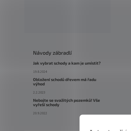
Návody zábradlí
Jak vybrat schody a kam je umístit?
19.8.2024
Obložení schodů dřevem má řadu
výhod
2.2.2023
Nebojte se svažitých pozemků! Vše
vyřeší schody
20.9.2022