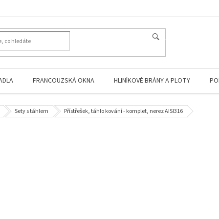
HLEDAT
ADLA
FRANCOUZSKÁ OKNA
HLINÍKOVÉ BRÁNY A PLOTY
PO
Sety s táhlem
Přístřešek, táhlo kování - komplet, nerez AISI316