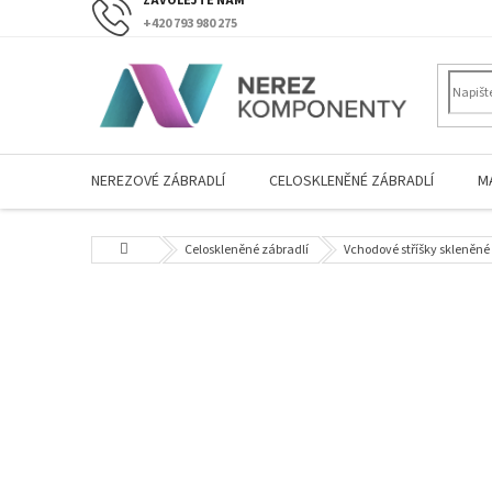
Přejít
+420 793 980 275
na
obsah
NEREZOVÉ ZÁBRADLÍ
CELOSKLENĚNÉ ZÁBRADLÍ
M
Domů
Celoskleněné zábradlí
Vchodové stříšky skleněné