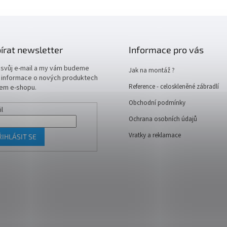
írat newsletter
Informace pro vás
 svůj e-mail a my vám budeme
Jak na montáž ?
t informace o nových produktech
Reference - celoskleněné zábradlí
em e-shopu.
Obchodní podmínky
il
Ochrana osobních údajů
Vratky a reklamace
ŘIHLÁSIT SE