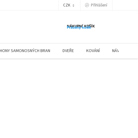
Přihlášení
CZK
NÁKUPNÍ KOŠÍK
Prázdný košík
HONY SAMONOSNÝCH BRAN
DVEŘE
KOVÁNÍ
NÁVODY ZÁBR