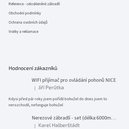
Reference - celoskleněné zábradlí
Obchodní podmínky
Ochrana osobních údajů
Vratky a reklamace
Hodnocení zákazníků
WIFI přijímač pro ovládání pohonů NICE
Jiří Perůtka
|
Hodnocení produktu je 1 z 5 hvězdiček.
Kdysi před pár roky jsem pořídil bohužel do dnes jsem to
nerozchodil, nefunguje bohužel
Nerezové zábradlí - set (délka:6000mm x výška:1000mm)
Karel Halberštádt
|
Hodnocení produktu je 5 z 5 hvězdiček.