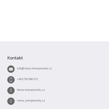
Z
á
p
Kontakt
a
t
info
@
nerez-komponenty.cz
í
+420 793 980 275
Nerez-komponenty.cz
nerez_komponenty.cz