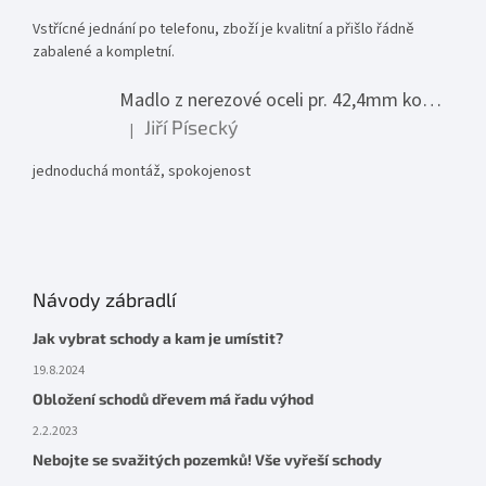
Vstřícné jednání po telefonu, zboží je kvalitní a přišlo řádně
zabalené a kompletní.
Madlo z nerezové oceli pr. 42,4mm komplet - model 0116 - 3000mm
Jiří Písecký
|
Hodnocení produktu je 5 z 5 hvězdiček.
jednoduchá montáž, spokojenost
Návody zábradlí
Jak vybrat schody a kam je umístit?
19.8.2024
Obložení schodů dřevem má řadu výhod
2.2.2023
Nebojte se svažitých pozemků! Vše vyřeší schody