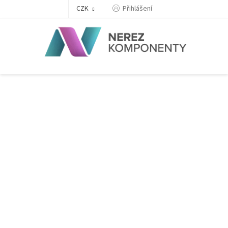
Přejít
Přihlášení
CZK
na
obsah