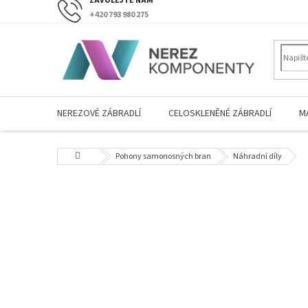
Přejít
+420 793 980 275
na
obsah
NEREZOVÉ ZÁBRADLÍ
CELOSKLENĚNÉ ZÁBRADLÍ
M
Domů
Pohony samonosných bran
Náhradní díly