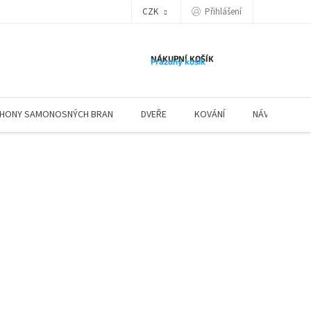
Přihlášení
CZK
NÁKUPNÍ KOŠÍK
Prázdný košík
HONY SAMONOSNÝCH BRAN
DVEŘE
KOVÁNÍ
NÁVODY ZÁBR