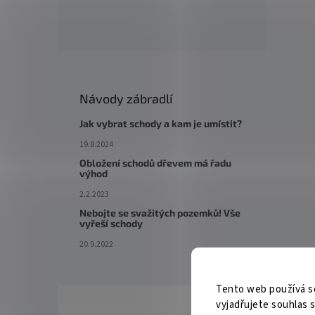
Návody zábradlí
Jak vybrat schody a kam je umístit?
19.8.2024
Obložení schodů dřevem má řadu
výhod
2.2.2023
Nebojte se svažitých pozemků! Vše
vyřeší schody
20.9.2022
Tento web používá s
vyjadřujete souhlas s