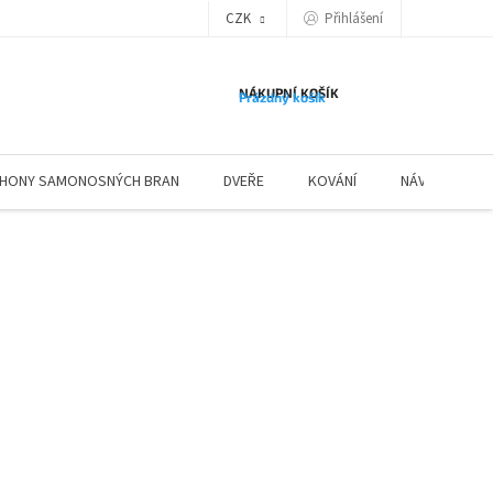
Přihlášení
CZK
NÁKUPNÍ KOŠÍK
Prázdný košík
HONY SAMONOSNÝCH BRAN
DVEŘE
KOVÁNÍ
NÁVODY ZÁBR