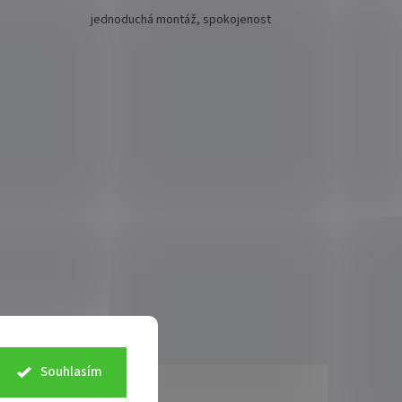
jednoduchá montáž, spokojenost
Souhlasím