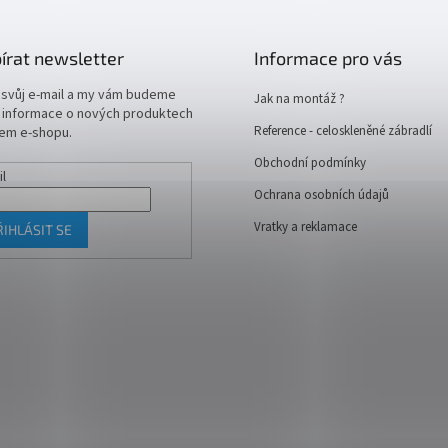
írat newsletter
Informace pro vás
 svůj e-mail a my vám budeme
Jak na montáž ?
t informace o nových produktech
Reference - celoskleněné zábradlí
em e-shopu.
Obchodní podmínky
il
Ochrana osobních údajů
Vratky a reklamace
ŘIHLÁSIT SE