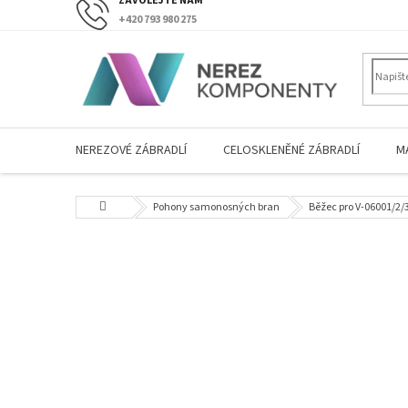
Přejít
+420 793 980 275
na
obsah
NEREZOVÉ ZÁBRADLÍ
CELOSKLENĚNÉ ZÁBRADLÍ
M
Domů
Pohony samonosných bran
Běžec pro V-06001/2/