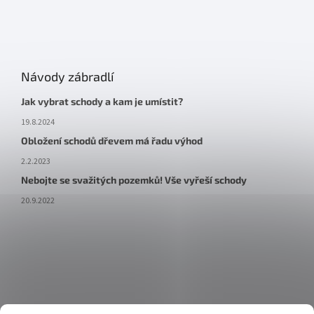
Návody zábradlí
Jak vybrat schody a kam je umístit?
19.8.2024
Obložení schodů dřevem má řadu výhod
2.2.2023
Nebojte se svažitých pozemků! Vše vyřeší schody
20.9.2022