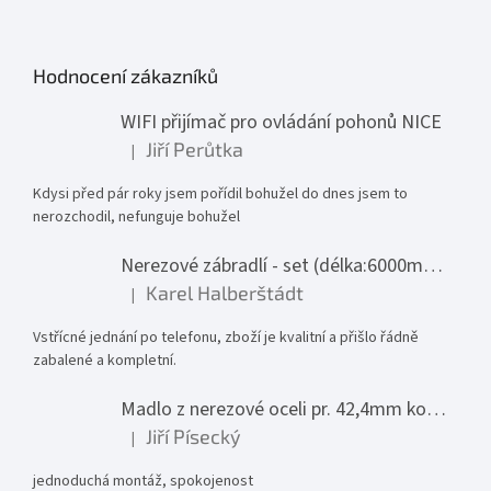
Hodnocení zákazníků
WIFI přijímač pro ovládání pohonů NICE
Jiří Perůtka
|
Hodnocení produktu je 1 z 5 hvězdiček.
Kdysi před pár roky jsem pořídil bohužel do dnes jsem to
nerozchodil, nefunguje bohužel
Nerezové zábradlí - set (délka:6000mm x výška:1000mm)
Karel Halberštádt
|
Hodnocení produktu je 5 z 5 hvězdiček.
Vstřícné jednání po telefonu, zboží je kvalitní a přišlo řádně
zabalené a kompletní.
Madlo z nerezové oceli pr. 42,4mm komplet - model 0116 - 3000mm
Jiří Písecký
|
Hodnocení produktu je 5 z 5 hvězdiček.
jednoduchá montáž, spokojenost