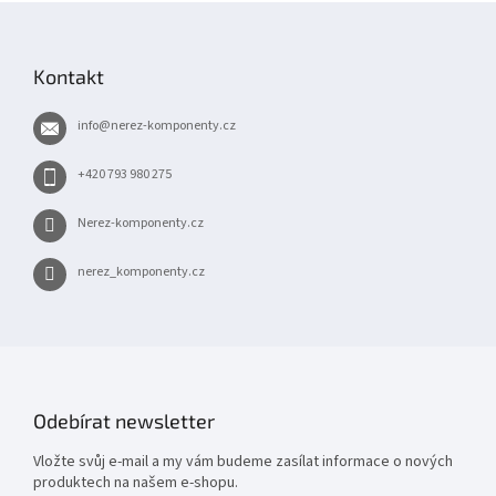
Z
á
p
Kontakt
a
t
info
@
nerez-komponenty.cz
í
+420 793 980 275
Nerez-komponenty.cz
nerez_komponenty.cz
Odebírat newsletter
Vložte svůj e-mail a my vám budeme zasílat informace o nových
produktech na našem e-shopu.