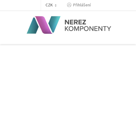
Přejít
Přihlášení
CZK
na
obsah