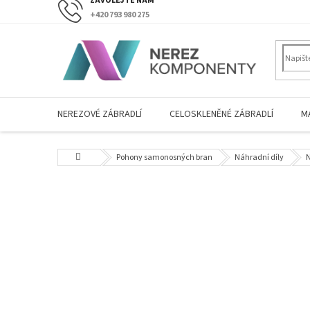
Přejít
+420 793 980 275
na
obsah
NEREZOVÉ ZÁBRADLÍ
CELOSKLENĚNÉ ZÁBRADLÍ
M
Domů
Pohony samonosných bran
Náhradní díly
N