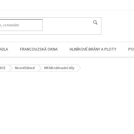
HLEDAT
ADLA
FRANCOUZSKÁ OKNA
HLINÍKOVÉ BRÁNY A PLOTY
PO
ICE
Nice křídlové
MFAB náhradní díly