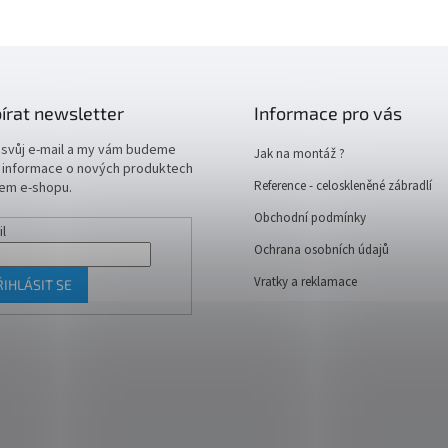
írat newsletter
Informace pro vás
 svůj e-mail a my vám budeme
Jak na montáž ?
t informace o nových produktech
Reference - celoskleněné zábradlí
em e-shopu.
Obchodní podmínky
il
Ochrana osobních údajů
Vratky a reklamace
ŘIHLÁSIT SE