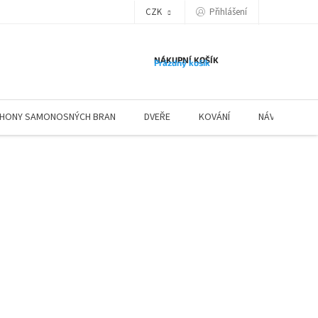
Přihlášení
CZK
NÁKUPNÍ KOŠÍK
Prázdný košík
HONY SAMONOSNÝCH BRAN
DVEŘE
KOVÁNÍ
NÁVODY ZÁBR