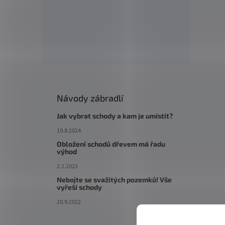
Návody zábradlí
Jak vybrat schody a kam je umístit?
19.8.2024
Obložení schodů dřevem má řadu
výhod
2.2.2023
Nebojte se svažitých pozemků! Vše
vyřeší schody
20.9.2022