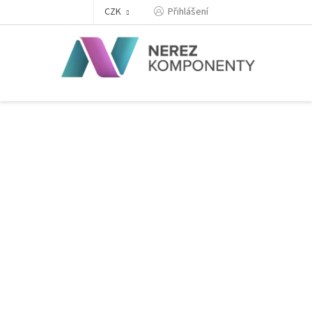
Přejít
Přihlášení
CZK
na
obsah