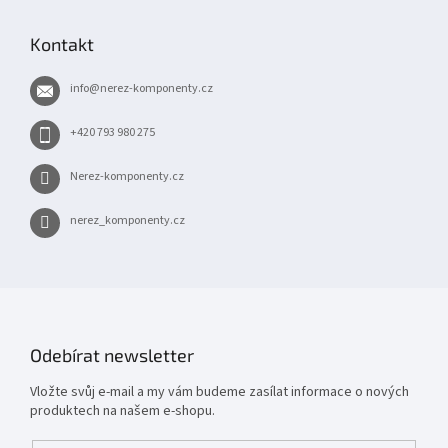
á
p
Kontakt
a
t
info
@
nerez-komponenty.cz
í
+420 793 980 275
Nerez-komponenty.cz
nerez_komponenty.cz
Odebírat newsletter
Vložte svůj e-mail a my vám budeme zasílat informace o nových
produktech na našem e-shopu.