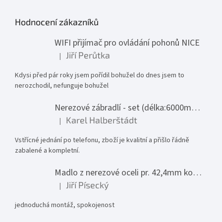
Hodnocení zákazníků
WIFI přijímač pro ovládání pohonů NICE
Jiří Perůtka
|
Hodnocení produktu je 1 z 5 hvězdiček.
Kdysi před pár roky jsem pořídil bohužel do dnes jsem to
nerozchodil, nefunguje bohužel
Nerezové zábradlí - set (délka:6000mm x výška:1000mm)
Karel Halberštádt
|
Hodnocení produktu je 5 z 5 hvězdiček.
Vstřícné jednání po telefonu, zboží je kvalitní a přišlo řádně
zabalené a kompletní.
Madlo z nerezové oceli pr. 42,4mm komplet - model 0116 - 3000mm
Jiří Písecký
|
Hodnocení produktu je 5 z 5 hvězdiček.
jednoduchá montáž, spokojenost