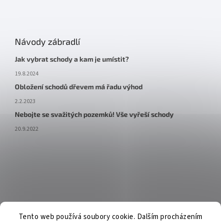
Návody zábradlí
Jak vybrat schody a kam je umístit?
19.8.2024
Obložení schodů dřevem má řadu výhod
2.2.2023
Nebojte se svažitých pozemků! Vše vyřeší schody
20.9.2022
Tento web používá soubory cookie. Dalším procházením