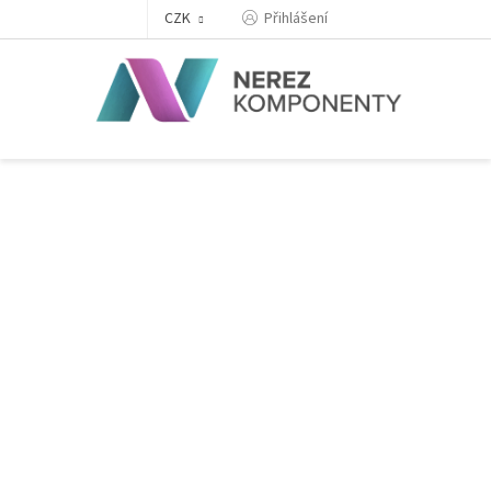
Přejít
Přihlášení
CZK
na
obsah