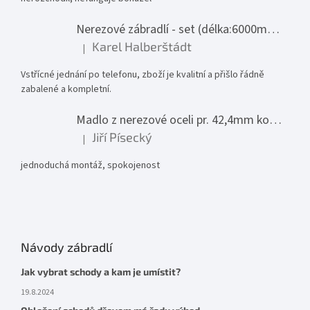
Nerezové zábradlí - set (délka:6000mm x výška:1000mm)
Karel Halberštádt
|
Hodnocení produktu je 5 z 5 hvězdiček.
Vstřícné jednání po telefonu, zboží je kvalitní a přišlo řádně
zabalené a kompletní.
Madlo z nerezové oceli pr. 42,4mm komplet - model 0116 - 3000mm
Jiří Písecký
|
Hodnocení produktu je 5 z 5 hvězdiček.
jednoduchá montáž, spokojenost
Návody zábradlí
Jak vybrat schody a kam je umístit?
19.8.2024