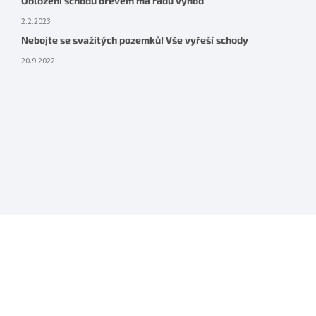
Obložení schodů dřevem má řadu výhod
2.2.2023
Nebojte se svažitých pozemků! Vše vyřeší schody
20.9.2022