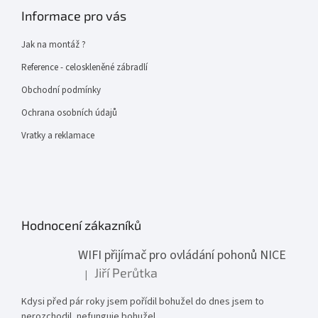
Informace pro vás
Jak na montáž ?
Reference - celoskleněné zábradlí
Obchodní podmínky
Ochrana osobních údajů
Vratky a reklamace
Hodnocení zákazníků
WIFI přijímač pro ovládání pohonů NICE
Jiří Perůtka
|
Hodnocení produktu je 1 z 5 hvězdiček.
Kdysi před pár roky jsem pořídil bohužel do dnes jsem to
nerozchodil, nefunguje bohužel