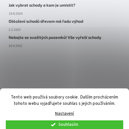
Jak vybrat schody a kam je umístit?
19.8.2024
Obložení schodů dřevem má řadu výhod
2.2.2023
Nebojte se svažitých pozemků! Vše vyřeší schody
20.9.2022
Tento web používá soubory cookie. Dalším procházením
tohoto webu vyjadřujete souhlas s jejich používáním.
Nastavení
Souhlasím
V pátek 7. 8. 2026 budou osobní konzultace a telefonická podpora