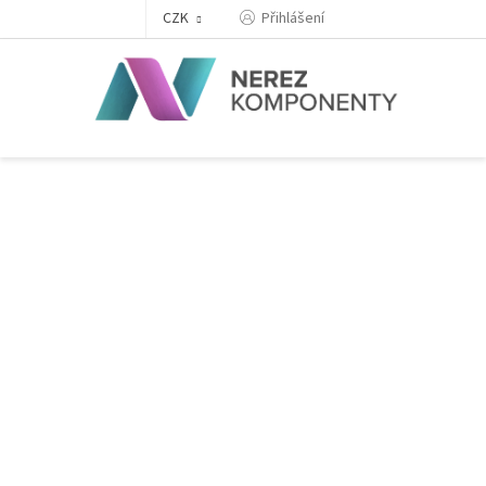
Přejít
Přihlášení
CZK
na
obsah