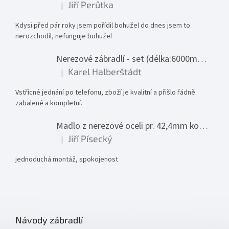
Jiří Perůtka
|
Hodnocení produktu je 1 z 5 hvězdiček.
Kdysi před pár roky jsem pořídil bohužel do dnes jsem to
nerozchodil, nefunguje bohužel
Nerezové zábradlí - set (délka:6000mm x výška:1000mm)
Karel Halberštádt
|
Hodnocení produktu je 5 z 5 hvězdiček.
Vstřícné jednání po telefonu, zboží je kvalitní a přišlo řádně
zabalené a kompletní.
Madlo z nerezové oceli pr. 42,4mm komplet - model 0116 - 3000mm
Jiří Písecký
|
Hodnocení produktu je 5 z 5 hvězdiček.
jednoduchá montáž, spokojenost
Návody zábradlí