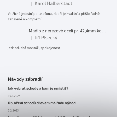
Karel Halberštádt
|
Hodnocení produktu je 5 z 5 hvězdiček.
Vstřícné jednání po telefonu, zboží je kvalitní a přišlo řádně
zabalené a kompletní.
Madlo z nerezové oceli pr. 42,4mm komplet - model 0116 - 3000mm
Jiří Písecký
|
Hodnocení produktu je 5 z 5 hvězdiček.
jednoduchá montáž, spokojenost
Návody zábradlí
Jak vybrat schody a kam je umístit?
19.8.2024
Obložení schodů dřevem má řadu výhod
2.2.2023