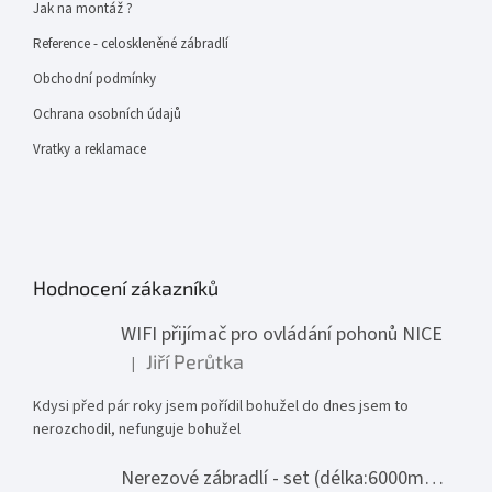
Jak na montáž ?
Reference - celoskleněné zábradlí
Obchodní podmínky
Ochrana osobních údajů
Vratky a reklamace
Hodnocení zákazníků
WIFI přijímač pro ovládání pohonů NICE
Jiří Perůtka
|
Hodnocení produktu je 1 z 5 hvězdiček.
Kdysi před pár roky jsem pořídil bohužel do dnes jsem to
nerozchodil, nefunguje bohužel
Nerezové zábradlí - set (délka:6000mm x výška:1000mm)