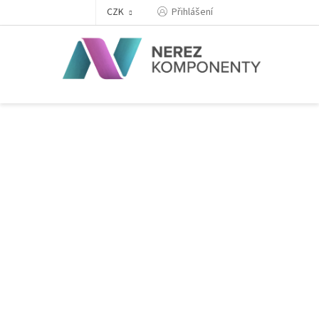
Přejít
Přihlášení
CZK
na
obsah