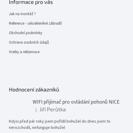
Informace pro vás
Jak na montáž ?
Reference - celoskleněné zábradlí
Obchodní podmínky
Ochrana osobních údajů
Vratky a reklamace
Hodnocení zákazníků
WIFI přijímač pro ovládání pohonů NICE
Jiří Perůtka
|
Hodnocení produktu je 1 z 5 hvězdiček.
Kdysi před pár roky jsem pořídil bohužel do dnes jsem to
nerozchodil, nefunguje bohužel