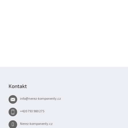
Z
á
p
Kontakt
a
t
info
@
nerez-komponenty.cz
í
+420 793 980 275
Nerez-komponenty.cz