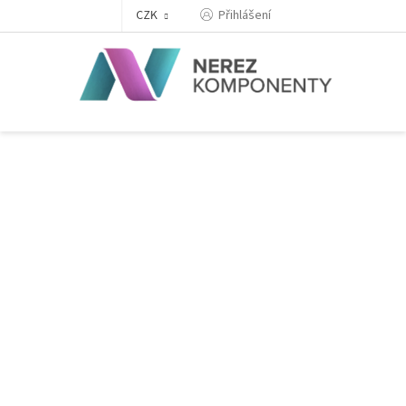
Přejít
Přihlášení
CZK
na
obsah