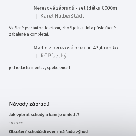
Nerezové zábradlí - set (délka:6000mm x výška:1000mm)
Karel Halberštádt
|
Hodnocení produktu je 5 z 5 hvězdiček.
Vstřícné jednání po telefonu, zboží je kvalitní a přišlo řádně
zabalené a kompletní.
Madlo z nerezové oceli pr. 42,4mm komplet - model 0116 - 3000mm
Jiří Písecký
|
Hodnocení produktu je 5 z 5 hvězdiček.
jednoduchá montáž, spokojenost
Návody zábradlí
Jak vybrat schody a kam je umístit?
19.8.2024
Obložení schodů dřevem má řadu výhod