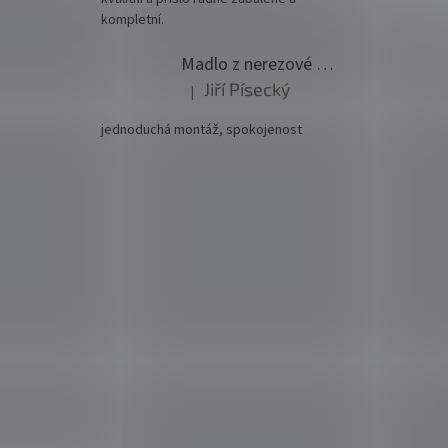
kompletní.
Madlo z nerezové oceli pr. 42,4mm komplet - model 0116 - 3000mm
Jiří Písecký
|
Hodnocení produktu je 5 z 5 hvězdiček.
jednoduchá montáž, spokojenost