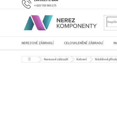
Přejít
+420 793 980 275
na
obsah
NEREZOVÉ ZÁBRADLÍ
CELOSKLENĚNÉ ZÁBRADLÍ
M
Domů
Nerezové zábradlí
Kotvení
Nástěnné příruby