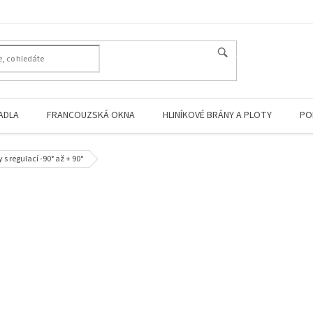
HLEDAT
ADLA
FRANCOUZSKÁ OKNA
HLINÍKOVÉ BRÁNY A PLOTY
PO
 s regulací -90° až + 90°