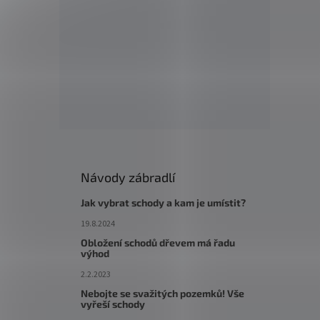
Návody zábradlí
Jak vybrat schody a kam je umístit?
19.8.2024
Obložení schodů dřevem má řadu
výhod
2.2.2023
Nebojte se svažitých pozemků! Vše
vyřeší schody