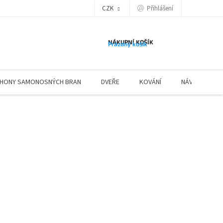
Přihlášení
CZK
NÁKUPNÍ KOŠÍK
Prázdný košík
HONY SAMONOSNÝCH BRAN
DVEŘE
KOVÁNÍ
NÁVODY ZÁBR