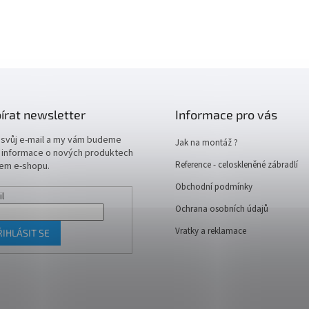
írat newsletter
Informace pro vás
 svůj e-mail a my vám budeme
Jak na montáž ?
t informace o nových produktech
Reference - celoskleněné zábradlí
em e-shopu.
Obchodní podmínky
il
Ochrana osobních údajů
Vratky a reklamace
ŘIHLÁSIT SE