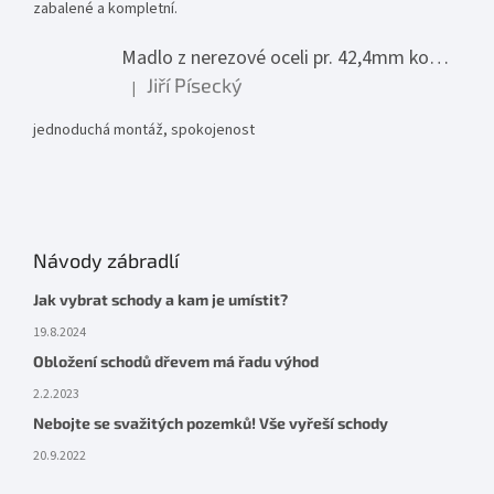
zabalené a kompletní.
Madlo z nerezové oceli pr. 42,4mm komplet - model 0116 - 3000mm
Jiří Písecký
|
Hodnocení produktu je 5 z 5 hvězdiček.
jednoduchá montáž, spokojenost
Návody zábradlí
Jak vybrat schody a kam je umístit?
19.8.2024
Obložení schodů dřevem má řadu výhod
2.2.2023
Nebojte se svažitých pozemků! Vše vyřeší schody
20.9.2022