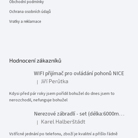
Obchodní podmínky
Ochrana osobních údajů
Vratky a reklamace
Hodnocení zákazníků
WIFI přijímač pro ovládání pohonů NICE
Jiří Perůtka
|
Hodnocení produktu je 1 z 5 hvězdiček.
Kdysi před pár roky jsem pořídil bohužel do dnes jsem to
nerozchodil, nefunguje bohužel
Nerezové zábradlí - set (délka:6000mm x výška:1000mm)
Karel Halberštádt
|
Hodnocení produktu je 5 z 5 hvězdiček.
Vstřícné jednání po telefonu, zboží je kvalitní a přišlo řádně