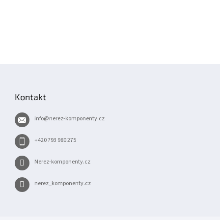
Z
á
p
Kontakt
a
t
info
@
nerez-komponenty.cz
í
+420 793 980 275
Nerez-komponenty.cz
nerez_komponenty.cz