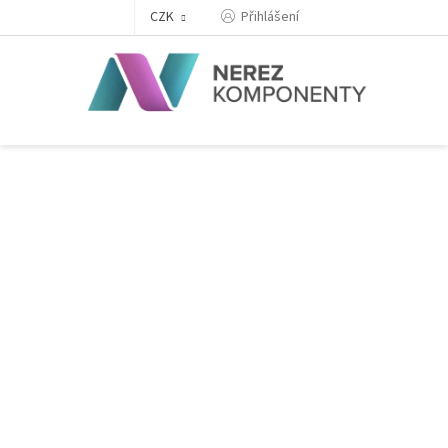
Přejít
Přihlášení
CZK
na
obsah