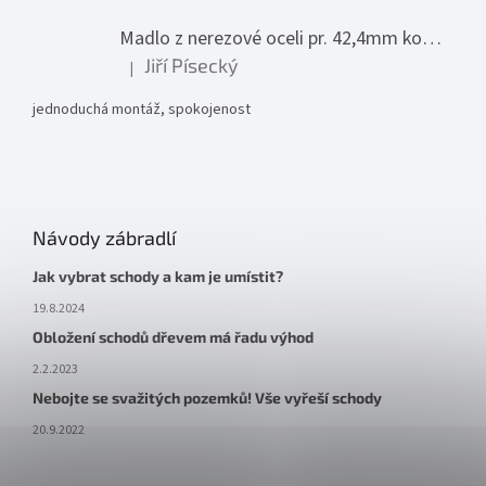
Madlo z nerezové oceli pr. 42,4mm komplet - model 0116 - 3000mm
Jiří Písecký
|
Hodnocení produktu je 5 z 5 hvězdiček.
jednoduchá montáž, spokojenost
Návody zábradlí
Jak vybrat schody a kam je umístit?
19.8.2024
Obložení schodů dřevem má řadu výhod
2.2.2023
Nebojte se svažitých pozemků! Vše vyřeší schody
20.9.2022