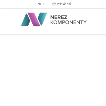
Přejít
Přihlášení
CZK
na
obsah