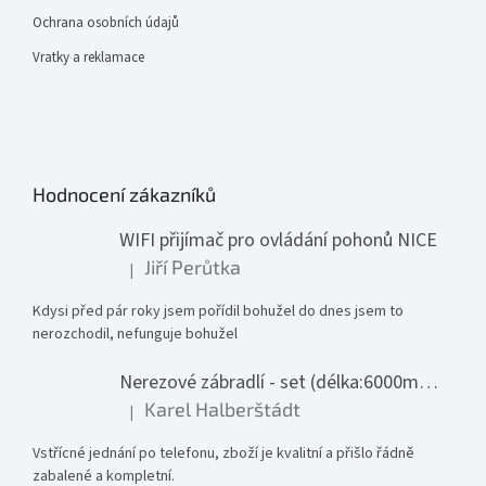
Ochrana osobních údajů
Vratky a reklamace
Hodnocení zákazníků
WIFI přijímač pro ovládání pohonů NICE
Jiří Perůtka
|
Hodnocení produktu je 1 z 5 hvězdiček.
Kdysi před pár roky jsem pořídil bohužel do dnes jsem to
nerozchodil, nefunguje bohužel
Nerezové zábradlí - set (délka:6000mm x výška:1000mm)
Karel Halberštádt
|
Hodnocení produktu je 5 z 5 hvězdiček.
Vstřícné jednání po telefonu, zboží je kvalitní a přišlo řádně
zabalené a kompletní.