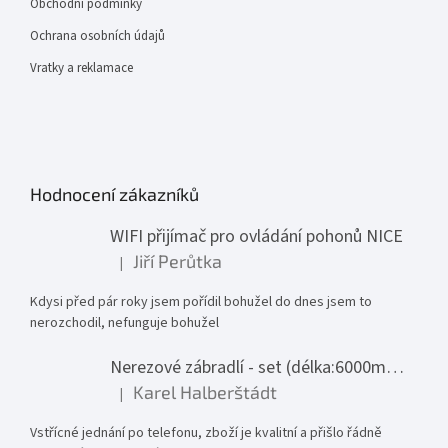
Obchodní podmínky
Ochrana osobních údajů
Vratky a reklamace
Hodnocení zákazníků
WIFI přijímač pro ovládání pohonů NICE
Jiří Perůtka
|
Hodnocení produktu je 1 z 5 hvězdiček.
Kdysi před pár roky jsem pořídil bohužel do dnes jsem to
nerozchodil, nefunguje bohužel
Nerezové zábradlí - set (délka:6000mm x výška:1000mm)
Karel Halberštádt
|
Hodnocení produktu je 5 z 5 hvězdiček.
Vstřícné jednání po telefonu, zboží je kvalitní a přišlo řádně