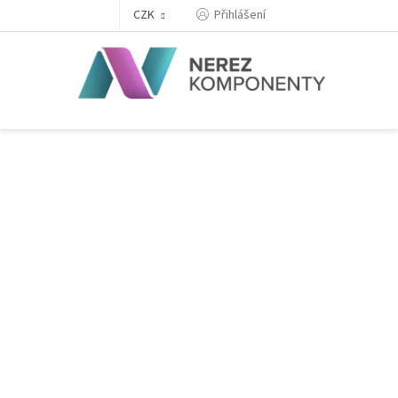
Přejít
Přihlášení
CZK
na
obsah