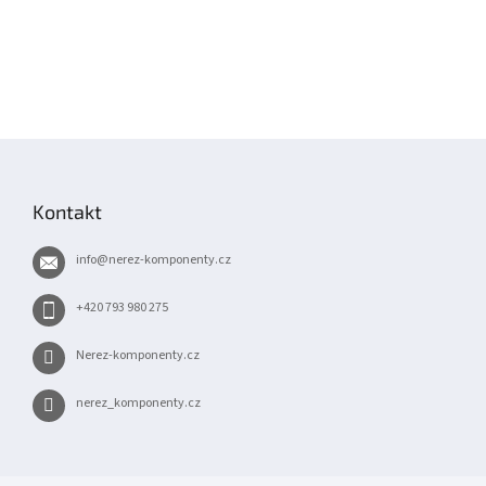
Z
á
p
Kontakt
a
t
info
@
nerez-komponenty.cz
í
+420 793 980 275
Nerez-komponenty.cz
nerez_komponenty.cz