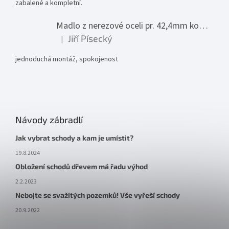
zabalené a kompletní.
Madlo z nerezové oceli pr. 42,4mm komplet - model 0116 - 3000mm
Jiří Písecký
|
Hodnocení produktu je 5 z 5 hvězdiček.
jednoduchá montáž, spokojenost
Návody zábradlí
Jak vybrat schody a kam je umístit?
19.8.2024
Obložení schodů dřevem má řadu výhod
2.2.2023
Nebojte se svažitých pozemků! Vše vyřeší schody
20.9.2022