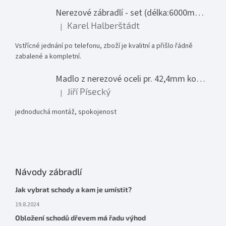
Nerezové zábradlí - set (délka:6000mm x výška:1000mm)
Karel Halberštádt
|
Hodnocení produktu je 5 z 5 hvězdiček.
Vstřícné jednání po telefonu, zboží je kvalitní a přišlo řádně
zabalené a kompletní.
Madlo z nerezové oceli pr. 42,4mm komplet - model 0116 - 3000mm
Jiří Písecký
|
Hodnocení produktu je 5 z 5 hvězdiček.
jednoduchá montáž, spokojenost
Návody zábradlí
Jak vybrat schody a kam je umístit?
19.8.2024
Obložení schodů dřevem má řadu výhod