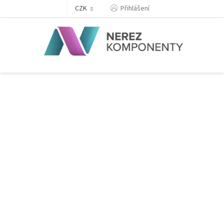
Přejít
Přihlášení
CZK
na
obsah