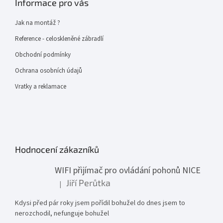
Informace pro vás
Jak na montáž ?
Reference - celoskleněné zábradlí
Obchodní podmínky
Ochrana osobních údajů
Vratky a reklamace
Hodnocení zákazníků
WIFI přijímač pro ovládání pohonů NICE
Jiří Perůtka
|
Hodnocení produktu je 1 z 5 hvězdiček.
Kdysi před pár roky jsem pořídil bohužel do dnes jsem to
nerozchodil, nefunguje bohužel