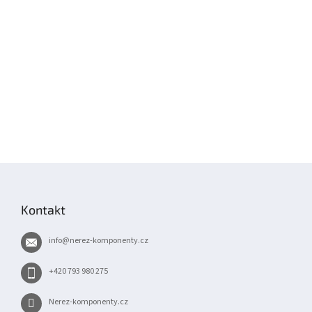
Z
á
p
Kontakt
a
t
info
@
nerez-komponenty.cz
í
+420 793 980 275
Nerez-komponenty.cz