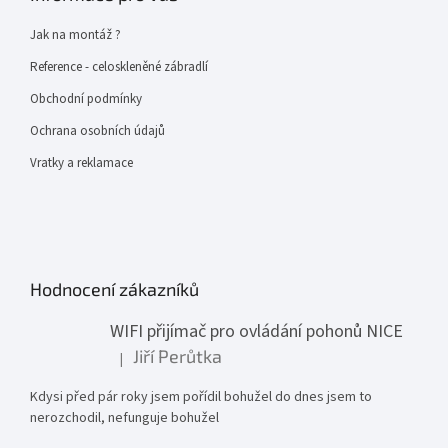
Jak na montáž ?
Reference - celoskleněné zábradlí
Obchodní podmínky
Ochrana osobních údajů
Vratky a reklamace
Hodnocení zákazníků
WIFI přijímač pro ovládání pohonů NICE
Jiří Perůtka
|
Hodnocení produktu je 1 z 5 hvězdiček.
Kdysi před pár roky jsem pořídil bohužel do dnes jsem to
nerozchodil, nefunguje bohužel