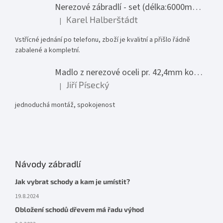
Nerezové zábradlí - set (délka:6000mm x výška:1000mm)
Karel Halberštádt
|
Hodnocení produktu je 5 z 5 hvězdiček.
Vstřícné jednání po telefonu, zboží je kvalitní a přišlo řádně
zabalené a kompletní.
Madlo z nerezové oceli pr. 42,4mm komplet - model 0116 - 3000mm
Jiří Písecký
|
Hodnocení produktu je 5 z 5 hvězdiček.
jednoduchá montáž, spokojenost
Návody zábradlí
Jak vybrat schody a kam je umístit?
19.8.2024
Obložení schodů dřevem má řadu výhod