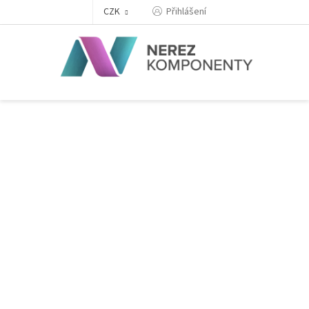
Přejít
Přihlášení
CZK
na
obsah