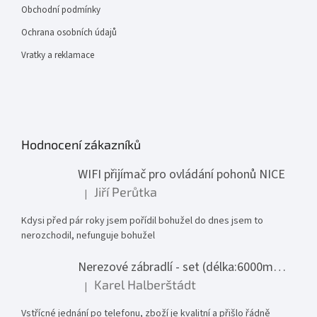
Obchodní podmínky
Ochrana osobních údajů
Vratky a reklamace
Hodnocení zákazníků
WIFI přijímač pro ovládání pohonů NICE
Jiří Perůtka
|
Hodnocení produktu je 1 z 5 hvězdiček.
Kdysi před pár roky jsem pořídil bohužel do dnes jsem to
nerozchodil, nefunguje bohužel
Nerezové zábradlí - set (délka:6000mm x výška:1000mm)
Karel Halberštádt
|
Hodnocení produktu je 5 z 5 hvězdiček.
Vstřícné jednání po telefonu, zboží je kvalitní a přišlo řádně