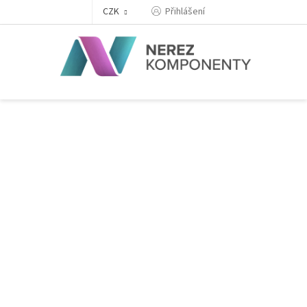
Přejít
Přihlášení
CZK
na
obsah