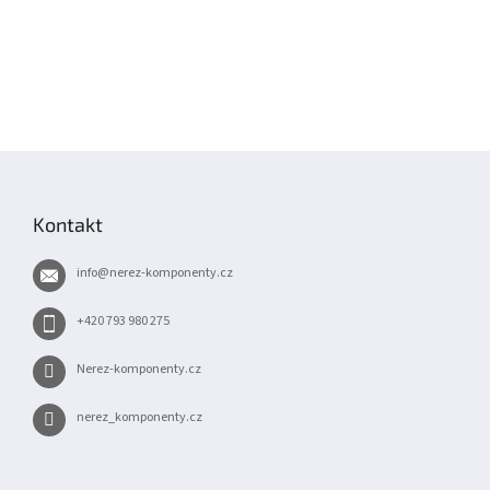
Z
á
p
Kontakt
a
t
info
@
nerez-komponenty.cz
í
+420 793 980 275
Nerez-komponenty.cz
nerez_komponenty.cz