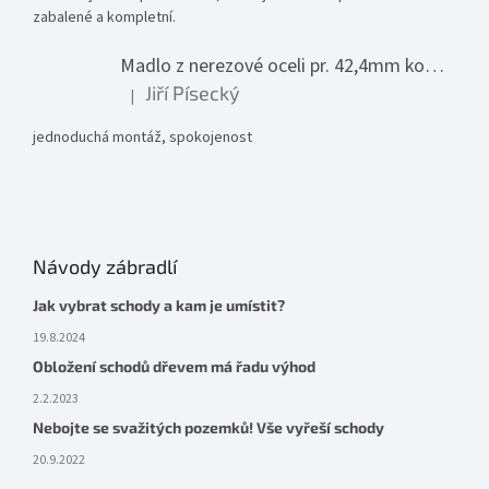
zabalené a kompletní.
Madlo z nerezové oceli pr. 42,4mm komplet - model 0116 - 3000mm
Jiří Písecký
|
Hodnocení produktu je 5 z 5 hvězdiček.
jednoduchá montáž, spokojenost
Návody zábradlí
Jak vybrat schody a kam je umístit?
19.8.2024
Obložení schodů dřevem má řadu výhod
2.2.2023
Nebojte se svažitých pozemků! Vše vyřeší schody
20.9.2022