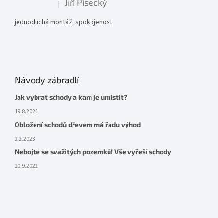
Jiří Písecký
|
Hodnocení produktu je 5 z 5 hvězdiček.
jednoduchá montáž, spokojenost
Návody zábradlí
Jak vybrat schody a kam je umístit?
19.8.2024
Obložení schodů dřevem má řadu výhod
2.2.2023
Nebojte se svažitých pozemků! Vše vyřeší schody
20.9.2022