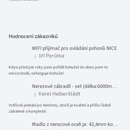
Hodnocení zákazníků
WIFI přijímač pro ovládání pohonů NICE
Jiří Perůtka
|
Hodnocení produktu je 1 z 5 hvězdiček.
Kdysi před pár roky jsem pořídil bohužel do dnes jsem to
nerozchodil, nefunguje bohužel
Nerezové zábradlí - set (délka:6000mm x výška:1000mm)
Karel Halberštádt
|
Hodnocení produktu je 5 z 5 hvězdiček.
Vstřícné jednání po telefonu, zboží je kvalitní a přišlo řádně
zabalené a kompletní.
Madlo z nerezové oceli pr. 42,4mm komplet - model 0116 - 3000mm