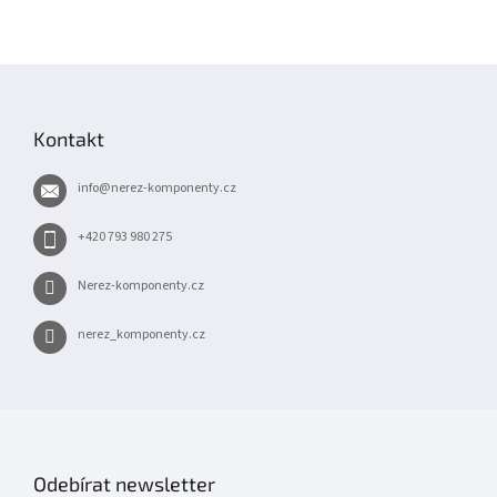
Z
á
p
Kontakt
a
t
info
@
nerez-komponenty.cz
í
+420 793 980 275
Nerez-komponenty.cz
nerez_komponenty.cz
Odebírat newsletter