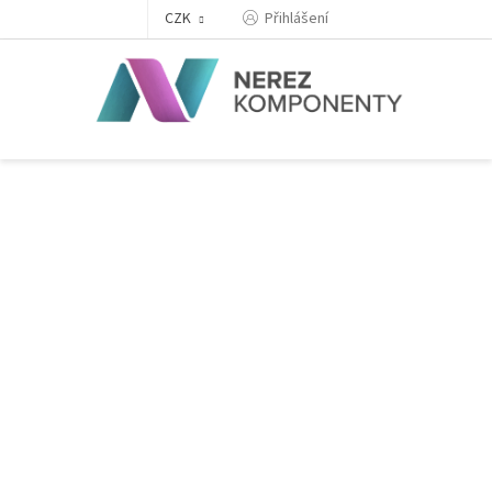
Přejít
Přihlášení
CZK
na
obsah