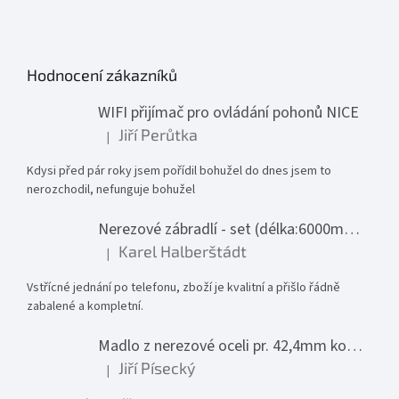
Hodnocení zákazníků
WIFI přijímač pro ovládání pohonů NICE
Jiří Perůtka
|
Hodnocení produktu je 1 z 5 hvězdiček.
Kdysi před pár roky jsem pořídil bohužel do dnes jsem to
nerozchodil, nefunguje bohužel
Nerezové zábradlí - set (délka:6000mm x výška:1000mm)
Karel Halberštádt
|
Hodnocení produktu je 5 z 5 hvězdiček.
Vstřícné jednání po telefonu, zboží je kvalitní a přišlo řádně
zabalené a kompletní.
Madlo z nerezové oceli pr. 42,4mm komplet - model 0116 - 3000mm
Jiří Písecký
|
Hodnocení produktu je 5 z 5 hvězdiček.