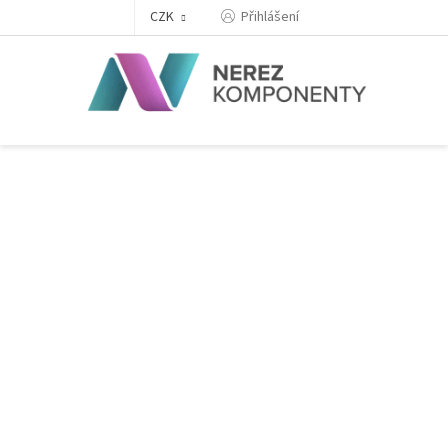
Přejít
Přihlášení
CZK
na
obsah