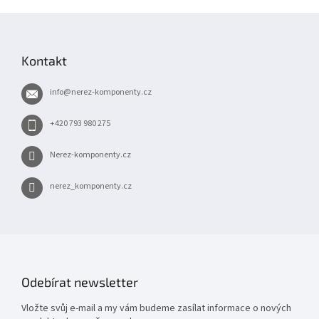
Z
á
p
Kontakt
a
t
info
@
nerez-komponenty.cz
í
+420 793 980 275
Nerez-komponenty.cz
nerez_komponenty.cz
Odebírat newsletter
Vložte svůj e-mail a my vám budeme zasílat informace o nových