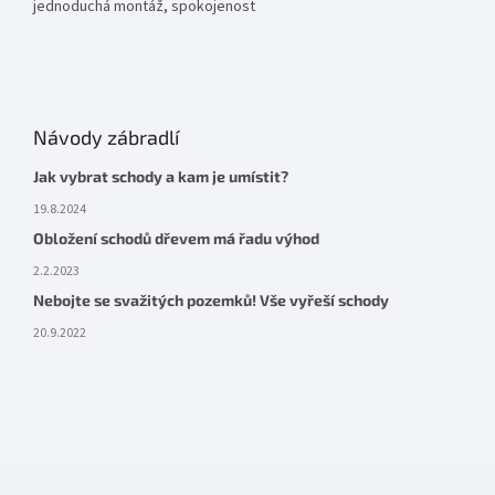
jednoduchá montáž, spokojenost
Návody zábradlí
Jak vybrat schody a kam je umístit?
19.8.2024
Obložení schodů dřevem má řadu výhod
2.2.2023
Nebojte se svažitých pozemků! Vše vyřeší schody
20.9.2022