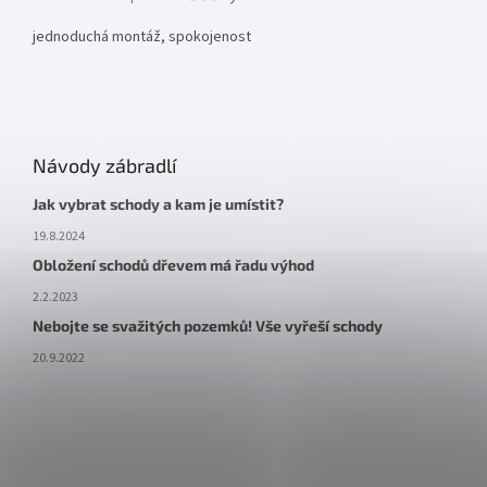
Hodnocení produktu je 5 z 5 hvězdiček.
jednoduchá montáž, spokojenost
Návody zábradlí
Jak vybrat schody a kam je umístit?
19.8.2024
Obložení schodů dřevem má řadu výhod
2.2.2023
Nebojte se svažitých pozemků! Vše vyřeší schody
20.9.2022