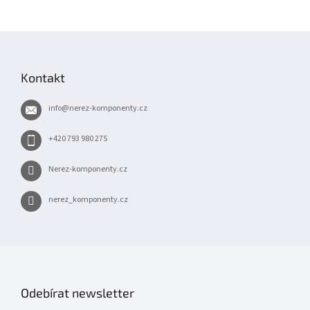
Z
á
p
Kontakt
a
t
info
@
nerez-komponenty.cz
í
+420 793 980 275
Nerez-komponenty.cz
nerez_komponenty.cz
Odebírat newsletter