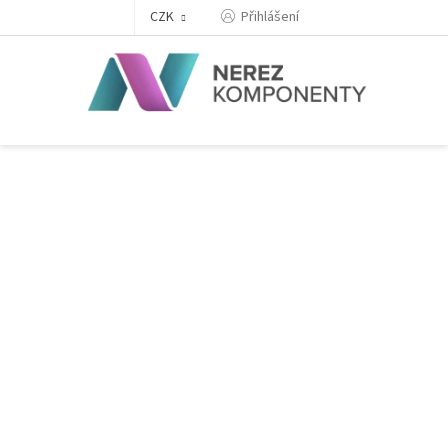
Přejít
Přihlášení
CZK
na
obsah