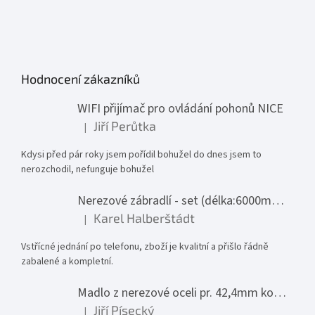
Hodnocení zákazníků
WIFI přijímač pro ovládání pohonů NICE
Jiří Perůtka
|
Hodnocení produktu je 1 z 5 hvězdiček.
Kdysi před pár roky jsem pořídil bohužel do dnes jsem to
nerozchodil, nefunguje bohužel
Nerezové zábradlí - set (délka:6000mm x výška:1000mm)
Karel Halberštádt
|
Hodnocení produktu je 5 z 5 hvězdiček.
Vstřícné jednání po telefonu, zboží je kvalitní a přišlo řádně
zabalené a kompletní.
Madlo z nerezové oceli pr. 42,4mm komplet - model 0116 - 3000mm
Jiří Písecký
|