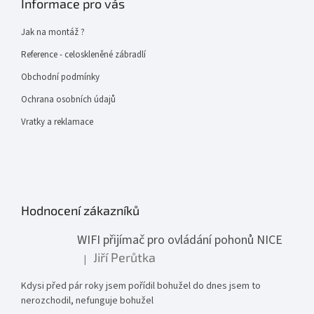
Informace pro vás
Jak na montáž ?
Reference - celoskleněné zábradlí
Obchodní podmínky
Ochrana osobních údajů
Vratky a reklamace
Hodnocení zákazníků
WIFI přijímač pro ovládání pohonů NICE
Jiří Perůtka
|
Hodnocení produktu je 1 z 5 hvězdiček.
Kdysi před pár roky jsem pořídil bohužel do dnes jsem to
nerozchodil, nefunguje bohužel