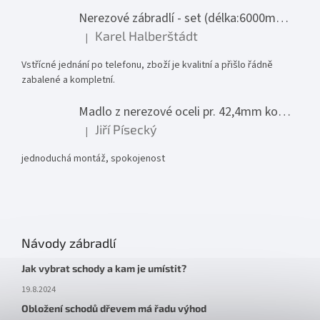
Nerezové zábradlí - set (délka:6000mm x výška:1000mm)
Karel Halberštádt
|
Hodnocení produktu je 5 z 5 hvězdiček.
Vstřícné jednání po telefonu, zboží je kvalitní a přišlo řádně
zabalené a kompletní.
Madlo z nerezové oceli pr. 42,4mm komplet - model 0116 - 3000mm
Jiří Písecký
|
Hodnocení produktu je 5 z 5 hvězdiček.
jednoduchá montáž, spokojenost
Návody zábradlí
Jak vybrat schody a kam je umístit?
19.8.2024
Obložení schodů dřevem má řadu výhod