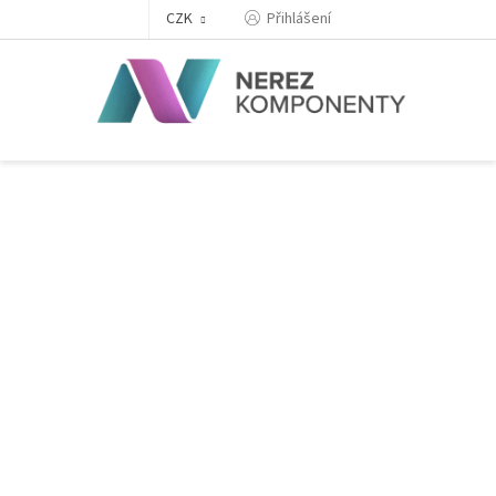
Přejít
Přihlášení
CZK
na
obsah