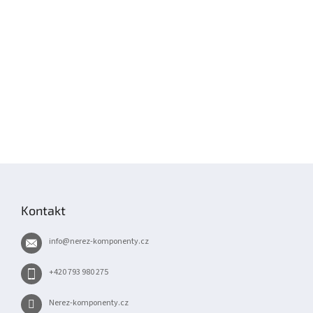
Z
á
p
Kontakt
a
t
info
@
nerez-komponenty.cz
í
+420 793 980 275
Nerez-komponenty.cz