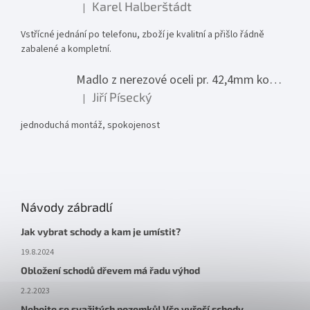
Karel Halberštádt
|
Hodnocení produktu je 5 z 5 hvězdiček.
Vstřícné jednání po telefonu, zboží je kvalitní a přišlo řádně
zabalené a kompletní.
Madlo z nerezové oceli pr. 42,4mm komplet - model 0116 - 3000mm
Jiří Písecký
|
Hodnocení produktu je 5 z 5 hvězdiček.
jednoduchá montáž, spokojenost
Návody zábradlí
Jak vybrat schody a kam je umístit?
19.8.2024
Obložení schodů dřevem má řadu výhod
2.2.2023
Nebojte se svažitých pozemků! Vše vyřeší schody