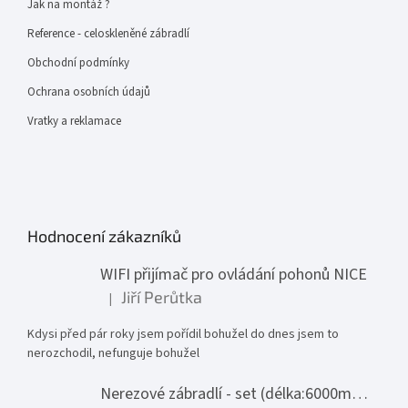
Jak na montáž ?
Reference - celoskleněné zábradlí
Obchodní podmínky
Ochrana osobních údajů
Vratky a reklamace
Hodnocení zákazníků
WIFI přijímač pro ovládání pohonů NICE
Jiří Perůtka
|
Hodnocení produktu je 1 z 5 hvězdiček.
Kdysi před pár roky jsem pořídil bohužel do dnes jsem to
nerozchodil, nefunguje bohužel
Nerezové zábradlí - set (délka:6000mm x výška:1000mm)