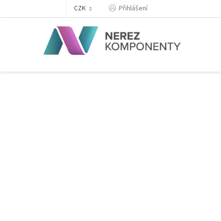
Přejít
Přihlášení
CZK
na
obsah