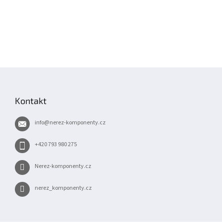
Z
á
p
Kontakt
a
t
info
@
nerez-komponenty.cz
í
+420 793 980 275
Nerez-komponenty.cz
nerez_komponenty.cz