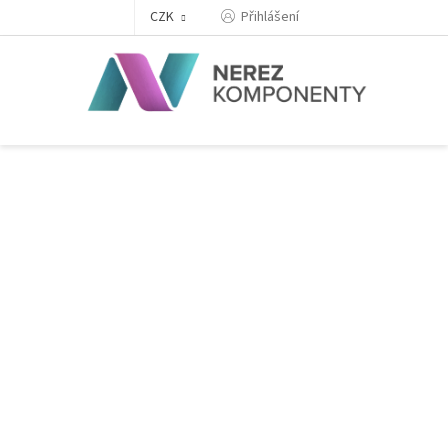
Přejít
Přihlášení
CZK
na
obsah