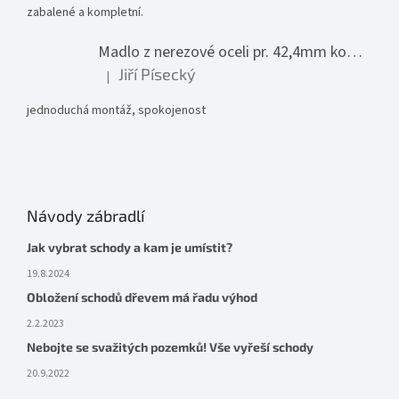
zabalené a kompletní.
Madlo z nerezové oceli pr. 42,4mm komplet - model 0116 - 3000mm
Jiří Písecký
|
Hodnocení produktu je 5 z 5 hvězdiček.
jednoduchá montáž, spokojenost
Návody zábradlí
Jak vybrat schody a kam je umístit?
19.8.2024
Obložení schodů dřevem má řadu výhod
2.2.2023
Nebojte se svažitých pozemků! Vše vyřeší schody
20.9.2022