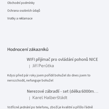
Obchodní podmínky
Ochrana osobních údajů
Vratky a reklamace
Hodnocení zákazníků
WIFI přijímač pro ovládání pohonů NICE
Jiří Perůtka
|
Hodnocení produktu je 1 z 5 hvězdiček.
Kdysi před pár roky jsem pořídil bohužel do dnes jsem to
nerozchodil, nefunguje bohužel
Nerezové zábradlí - set (délka:6000mm x výška:1000mm)
Karel Halberštádt
|
Hodnocení produktu je 5 z 5 hvězdiček.
Vstřícné jednání po telefonu, zboží je kvalitní a přišlo řádně