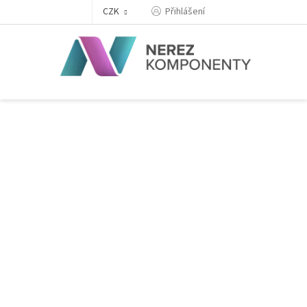
Přejít
Přihlášení
CZK
na
obsah