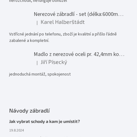
nerozchodil, nefunguje bohužel
Nerezové zábradlí - set (délka:6000mm x výška:1000mm)
Karel Halberštádt
|
Hodnocení produktu je 5 z 5 hvězdiček.
Vstřícné jednání po telefonu, zboží je kvalitní a přišlo řádně
zabalené a kompletní.
Madlo z nerezové oceli pr. 42,4mm komplet - model 0116 - 3000mm
Jiří Písecký
|
Hodnocení produktu je 5 z 5 hvězdiček.
jednoduchá montáž, spokojenost
Návody zábradlí
Jak vybrat schody a kam je umístit?
19.8.2024