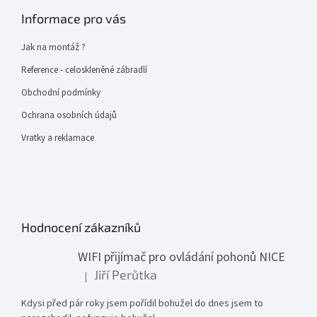
Informace pro vás
Jak na montáž ?
Reference - celoskleněné zábradlí
Obchodní podmínky
Ochrana osobních údajů
Vratky a reklamace
Hodnocení zákazníků
WIFI přijímač pro ovládání pohonů NICE
Jiří Perůtka
|
Hodnocení produktu je 1 z 5 hvězdiček.
Kdysi před pár roky jsem pořídil bohužel do dnes jsem to