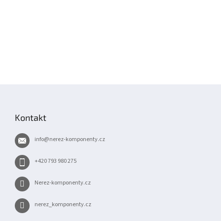
Z
á
p
Kontakt
a
t
info
@
nerez-komponenty.cz
í
+420 793 980 275
Nerez-komponenty.cz
nerez_komponenty.cz