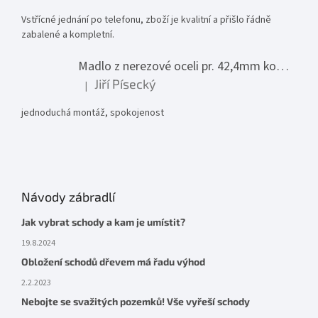
Vstřícné jednání po telefonu, zboží je kvalitní a přišlo řádně
zabalené a kompletní.
Madlo z nerezové oceli pr. 42,4mm komplet - model 0116 - 3000mm
Jiří Písecký
|
Hodnocení produktu je 5 z 5 hvězdiček.
jednoduchá montáž, spokojenost
Návody zábradlí
Jak vybrat schody a kam je umístit?
19.8.2024
Obložení schodů dřevem má řadu výhod
2.2.2023
Nebojte se svažitých pozemků! Vše vyřeší schody