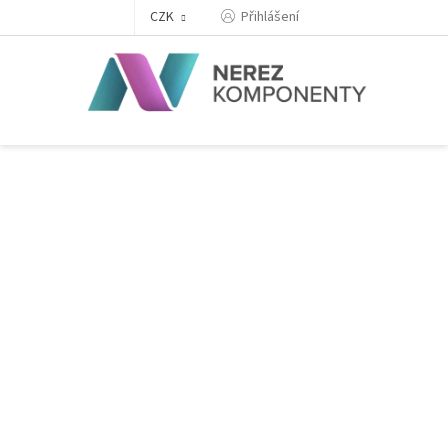
Přejít
Přihlášení
CZK
na
obsah