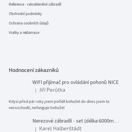
Reference - celoskleněné zábradlí
Obchodní podmínky
Ochrana osobních údajů
Vratky a reklamace
Hodnocení zákazníků
WIFI přijímač pro ovládání pohonů NICE
Jiří Perůtka
|
Hodnocení produktu je 1 z 5 hvězdiček.
Kdysi před pár roky jsem pořídil bohužel do dnes jsem to
nerozchodil, nefunguje bohužel
Nerezové zábradlí - set (délka:6000mm x výška:1000mm)
Karel Halberštádt
|
Hodnocení produktu je 5 z 5 hvězdiček.