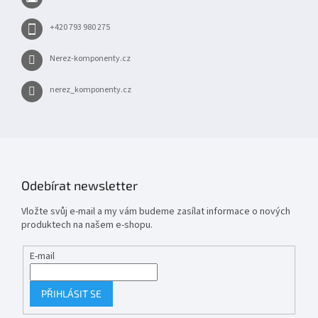
í
+420 793 980 275
Nerez-komponenty.cz
nerez_komponenty.cz
Odebírat newsletter
Vložte svůj e-mail a my vám budeme zasílat informace o nových
produktech na našem e-shopu.
E-mail
PŘIHLÁSIT SE