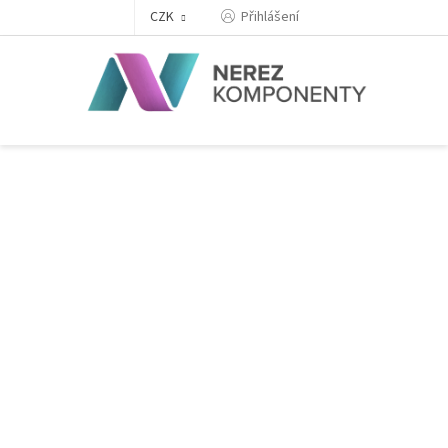
Přejít
Přihlášení
CZK
na
obsah