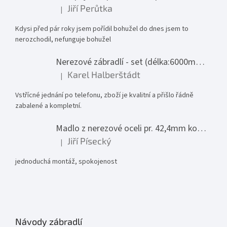
Jiří Perůtka
|
Hodnocení produktu je 1 z 5 hvězdiček.
Kdysi před pár roky jsem pořídil bohužel do dnes jsem to
nerozchodil, nefunguje bohužel
Nerezové zábradlí - set (délka:6000mm x výška:1000mm)
Karel Halberštádt
|
Hodnocení produktu je 5 z 5 hvězdiček.
Vstřícné jednání po telefonu, zboží je kvalitní a přišlo řádně
zabalené a kompletní.
Madlo z nerezové oceli pr. 42,4mm komplet - model 0116 - 3000mm
Jiří Písecký
|
Hodnocení produktu je 5 z 5 hvězdiček.
jednoduchá montáž, spokojenost
Návody zábradlí