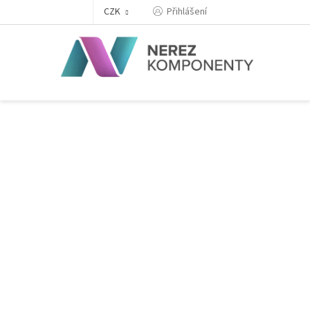
Přejít
Přihlášení
CZK
na
obsah