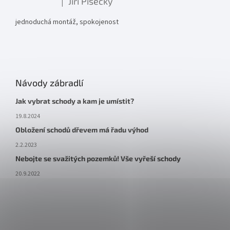
Jiří Písecký
|
Hodnocení produktu je 5 z 5 hvězdiček.
jednoduchá montáž, spokojenost
Návody zábradlí
Jak vybrat schody a kam je umístit?
19.8.2024
Obložení schodů dřevem má řadu výhod
2.2.2023
Nebojte se svažitých pozemků! Vše vyřeší schody
20.9.2022