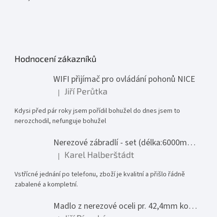
Hodnocení zákazníků
WIFI přijímač pro ovládání pohonů NICE
Jiří Perůtka
|
Hodnocení produktu je 1 z 5 hvězdiček.
Kdysi před pár roky jsem pořídil bohužel do dnes jsem to
nerozchodil, nefunguje bohužel
Nerezové zábradlí - set (délka:6000mm x výška:1000mm)
Karel Halberštádt
|
Hodnocení produktu je 5 z 5 hvězdiček.
Vstřícné jednání po telefonu, zboží je kvalitní a přišlo řádně
zabalené a kompletní.
Madlo z nerezové oceli pr. 42,4mm komplet - model 0116 - 3000mm