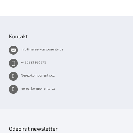
Z
á
p
Kontakt
a
t
info
@
nerez-komponenty.cz
í
+420 793 980 275
Nerez-komponenty.cz
nerez_komponenty.cz
Odebírat newsletter