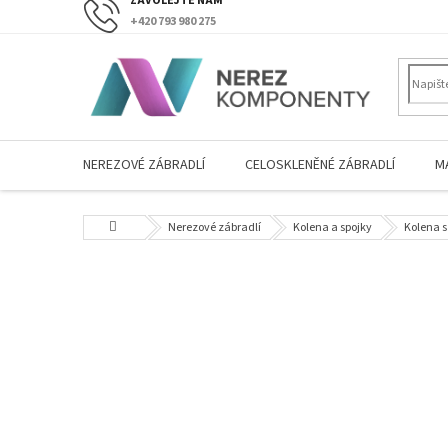
Přejít
+420 793 980 275
na
obsah
NEREZOVÉ ZÁBRADLÍ
CELOSKLENĚNÉ ZÁBRADLÍ
M
Domů
Nerezové zábradlí
Kolena a spojky
Kolena 