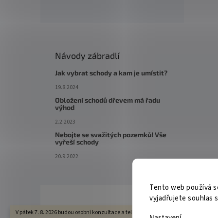
Návody zábradlí
Jak vybrat schody a kam je umístit?
19.8.2024
Obložení schodů dřevem má řadu
výhod
2.2.2023
Nebojte se svažitých pozemků! Vše
vyřeší schody
20.9.2022
Tento web používá s
vyjadřujete souhlas s
V pátek 7. 8. 2026 budou osobní konzultace a telefonická podpora dostupné pouze 
Nastavení