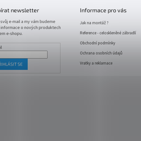
írat newsletter
Informace pro vás
 svůj e-mail a my vám budeme
Jak na montáž ?
t informace o nových produktech
Reference - celoskleněné zábradlí
em e-shopu.
Obchodní podmínky
il
Ochrana osobních údajů
Vratky a reklamace
ŘIHLÁSIT SE