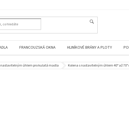
HLEDAT
ADLA
FRANCOUZSKÁ OKNA
HLINÍKOVÉ BRÁNY A PLOTY
PO
s nastavitelným úhlem pro kulatá madla
Kolena s nastavitelným úhlem 40° až 70°