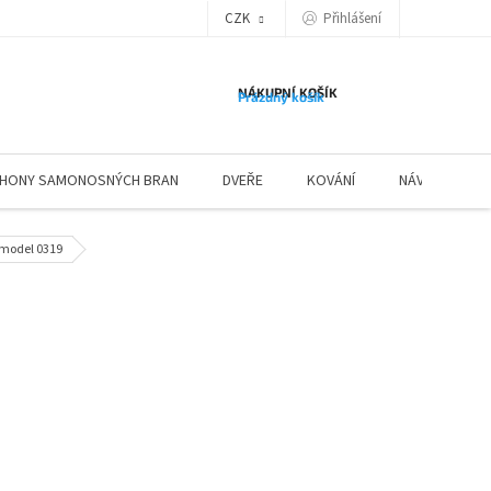
Přihlášení
CZK
NÁKUPNÍ KOŠÍK
Prázdný košík
HONY SAMONOSNÝCH BRAN
DVEŘE
KOVÁNÍ
NÁVODY ZÁBR
 model 0319