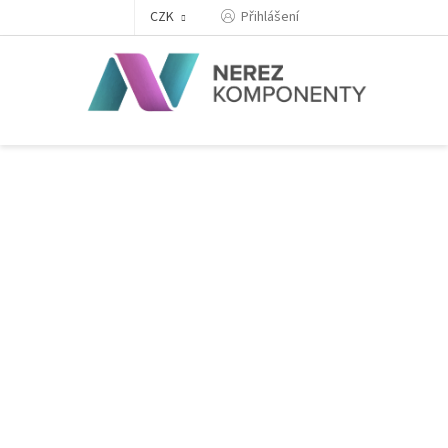
Přejít
Přihlášení
CZK
na
obsah