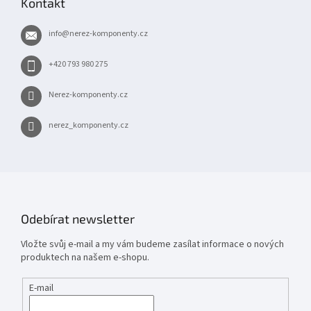
Kontakt
a
t
info
@
nerez-komponenty.cz
í
+420 793 980 275
Nerez-komponenty.cz
nerez_komponenty.cz
Odebírat newsletter
Vložte svůj e-mail a my vám budeme zasílat informace o nových
produktech na našem e-shopu.
E-mail