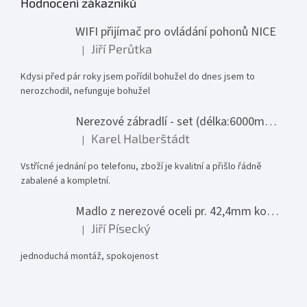
Hodnocení zákazníků
WIFI přijímač pro ovládání pohonů NICE
Jiří Perůtka
|
Hodnocení produktu je 1 z 5 hvězdiček.
Kdysi před pár roky jsem pořídil bohužel do dnes jsem to
nerozchodil, nefunguje bohužel
Nerezové zábradlí - set (délka:6000mm x výška:1000mm)
Karel Halberštádt
|
Hodnocení produktu je 5 z 5 hvězdiček.
Vstřícné jednání po telefonu, zboží je kvalitní a přišlo řádně
zabalené a kompletní.
Madlo z nerezové oceli pr. 42,4mm komplet - model 0116 - 3000mm
Jiří Písecký
|
Hodnocení produktu je 5 z 5 hvězdiček.
jednoduchá montáž, spokojenost